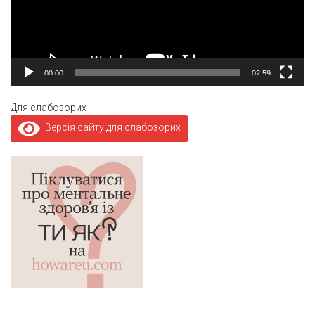
00:00
02:59
Для слабозорих
Версія сайту для слабозорих