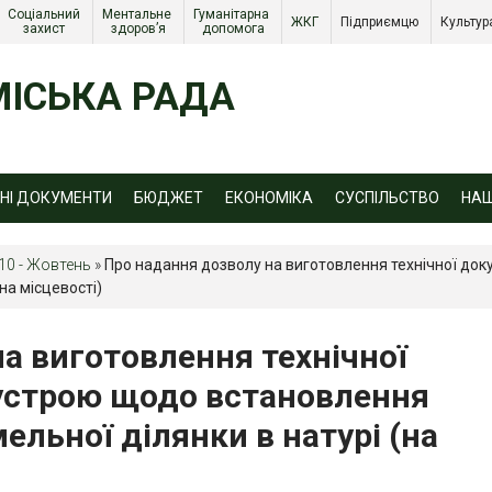
Соціальний 
Ментальне 
Гуманітарна 
ЖКГ 
Підприємцю 
Культур
захист 
здоров’я
допомога
ІСЬКА РАДА
ЙНІ ДОКУМЕНТИ
БЮДЖЕТ
ЕКОНОМІКА
СУСПІЛЬСТВО
НА
10 - Жовтень
»
Про надання дозволу на виготовлення технічної док
на місцевості)
а виготовлення технічної
еустрою щодо встановлення
ельної ділянки в натурі (на