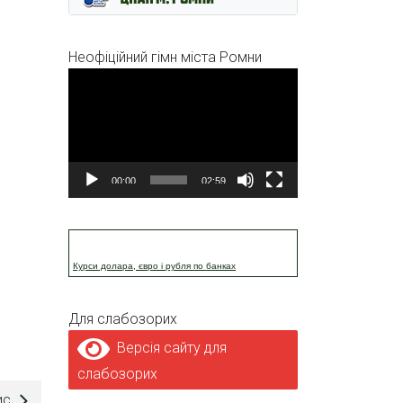
Неофіційний гімн міста Ромни
Відеопрогравач
00:00
02:59
Курси долара, євро і рубля по банках
Для слабозорих
Версія сайту для
слабозорих
ис