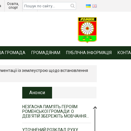
Освіта, 
Діти 
а 
спорт 
війни 
ША ГРОМАДА
ГРОМАДЯНАМ
ПУБЛІЧНА ІНФОРМАЦІЯ
КОНТА
ументації із землеустрою щодо встановлення
Анонси
НЕЗГАСНА ПАМ’ЯТЬ ГЕРОЯМ
РОМЕНСЬКОЇ ГРОМАДИ: О
ДЕВ’ЯТІЙ ЗБЕРЕЖІТЬ МОВЧАННЯ…
УТОЧНЕНИЙ РОЗКЛАД РУХУ