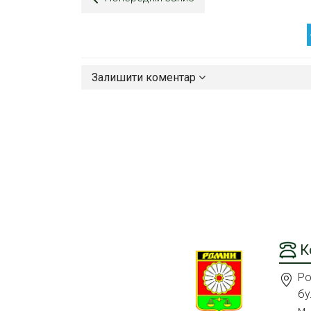
Залишити коментар
К
Ро
бу
м.