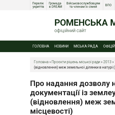
Перелік 
Громада 
Військовослужбовцям 
ВПО 
укриттів
в DREAM
та членам їх сімей 
РОМЕНСЬКА М
офіційний сайт
ГОЛОВНА
НОВИНИ
МІСЬКА РАДА
ОФІЦІ
Головна
»
Проєкти рішень міської ради
»
2013
»
(відновлення) меж земельної ділянки в натурі (
Про надання дозволу н
документації із земл
(відновлення) меж зем
місцевості)