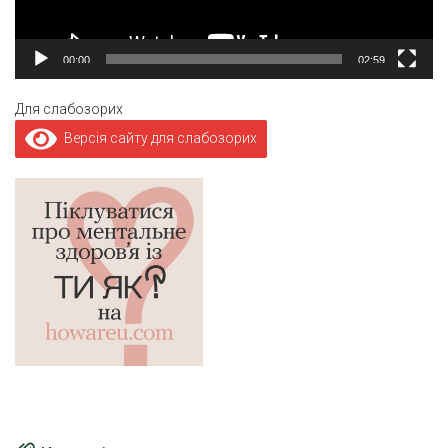
00:00
02:59
Для слабозорих
Версія сайту для слабозорих