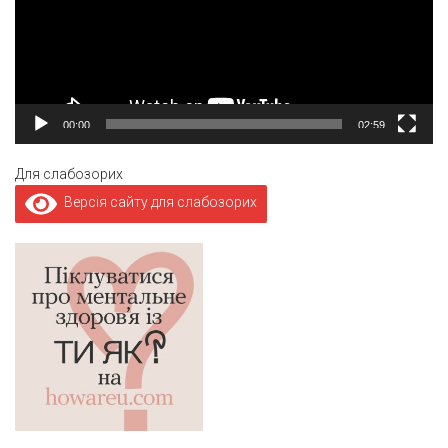
00:00
02:59
Для слабозорих
Версія сайту для слабозорих