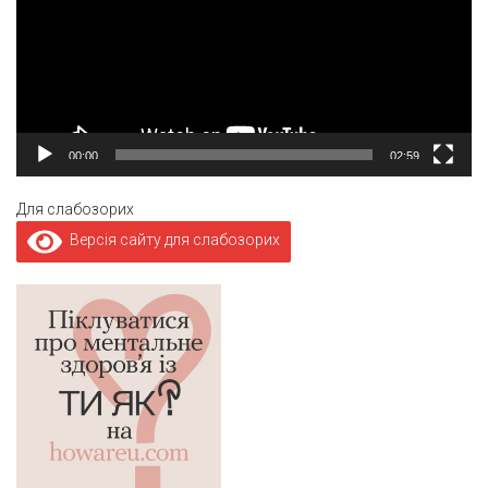
00:00
02:59
Для слабозорих
Версія сайту для слабозорих