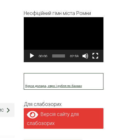
Неофіційний гімн міста Ромни
Відеопрогравач
00:00
02:59
Курси долара, євро і рубля по банках
Для слабозорих
ис
Версія сайту для
слабозорих