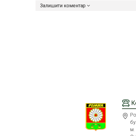
Залишити коментар
К
Ро
бу
м.