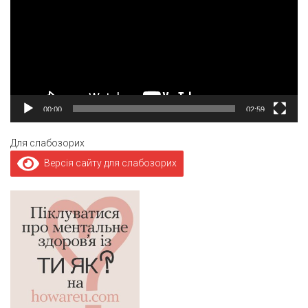
00:00
02:59
Для слабозорих
Версія сайту для слабозорих