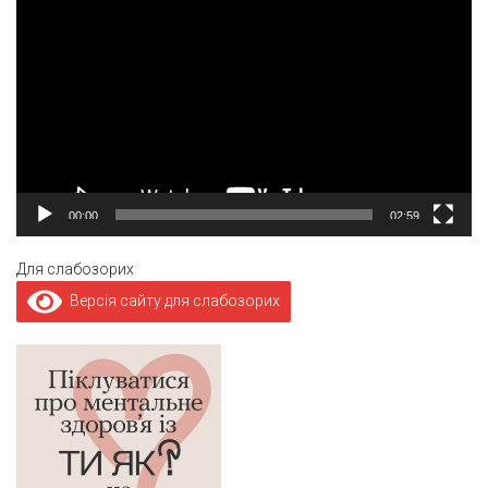
00:00
02:59
Для слабозорих
Версія сайту для слабозорих