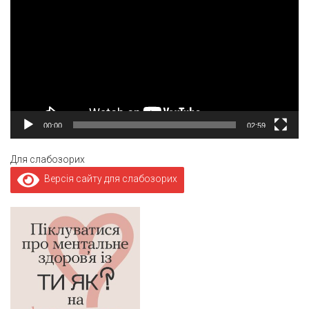
00:00
02:59
Для слабозорих
Версія сайту для слабозорих