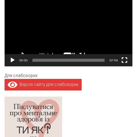
00:00
02:59
Для слабозорих
Версія сайту для слабозорих