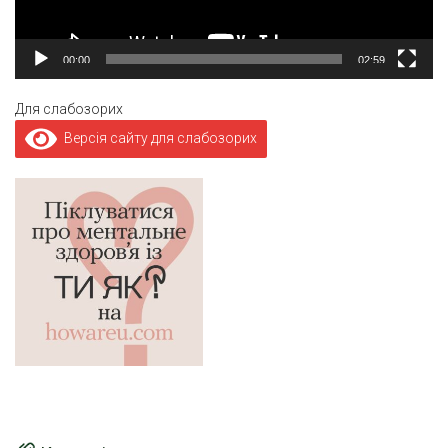
00:00
02:59
Для слабозорих
Версія сайту для слабозорих