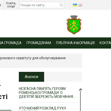
Освіта, 
Діти 
а 
спорт 
війни 
ША ГРОМАДА
ГРОМАДЯНАМ
ПУБЛІЧНА ІНФОРМАЦІЯ
КОНТА
трокового сервітуту для обслуговування
Анонси
ї
НЕЗГАСНА ПАМ’ЯТЬ ГЕРОЯМ
РОМЕНСЬКОЇ ГРОМАДИ: О
ті
ДЕВ’ЯТІЙ ЗБЕРЕЖІТЬ МОВЧАННЯ…
УТОЧНЕНИЙ РОЗКЛАД РУХУ