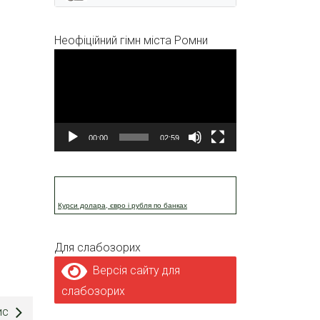
Неофіційний гімн міста Ромни
Відеопрогравач
00:00
02:59
Курси долара, євро і рубля по банках
Для слабозорих
Версія сайту для
слабозорих
ис