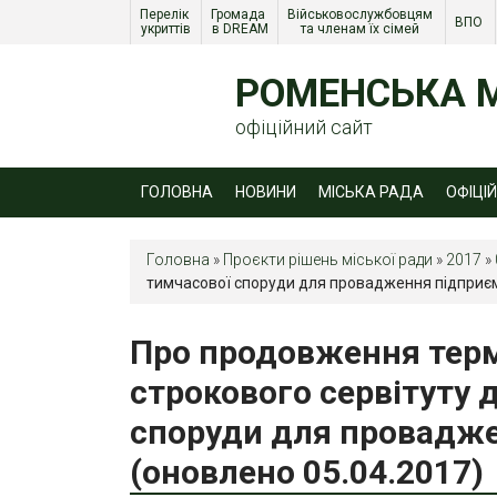
Перелік 
Громада 
Військовослужбовцям 
ВПО 
укриттів
в DREAM
та членам їх сімей 
РОМЕНСЬКА М
офіційний сайт
ГОЛОВНА
НОВИНИ
МІСЬКА РАДА
ОФІЦІ
Головна
»
Проєкти рішень міської ради
»
2017
»
тимчасової споруди для провадження підприємн
Про продовження термі
строкового сервітуту 
споруди для провадже
(оновлено 05.04.2017)