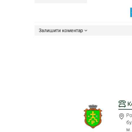
Залишити коментар
К
Ро
бу
м.