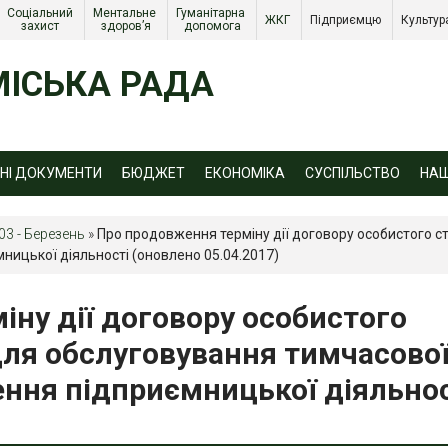
Соціальний 
Ментальне 
Гуманітарна 
ЖКГ 
Підприємцю 
Культур
захист 
здоров’я
допомога
ІСЬКА РАДА
ЙНІ ДОКУМЕНТИ
БЮДЖЕТ
ЕКОНОМІКА
СУСПІЛЬСТВО
НА
03 - Березень
»
Про продовження терміну дії договору особистого с
ицької діяльності (оновлено 05.04.2017)
ну дії договору особистого
для обслуговування тимчасово
ння підприємницької діяльнос