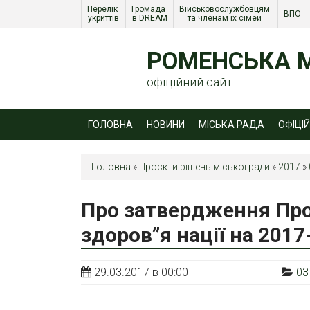
Перелік 
Громада 
Військовослужбовцям 
ВПО 
укриттів
в DREAM
та членам їх сімей 
РОМЕНСЬКА М
офіційний сайт
ГОЛОВНА
НОВИНИ
МІСЬКА РАДА
ОФІЦІ
Головна
»
Проєкти рішень міської ради
»
2017
»
Про затвердження Про
здоров”я нації на 2017
29.03.2017 в 00:00
03