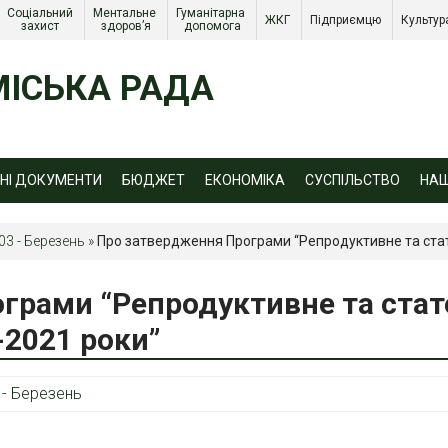
Соціальний 
Ментальне 
Гуманітарна 
ЖКГ 
Підприємцю 
Культур
захист 
здоров’я
допомога
ІСЬКА РАДА
ЙНІ ДОКУМЕНТИ
БЮДЖЕТ
ЕКОНОМІКА
СУСПІЛЬСТВО
НА
03 - Березень
»
Про затвердження Програми “Репродуктивне та стате
грами “Репродуктивне та стат
-2021 роки”
 - Березень