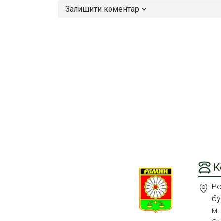
Залишити коментар
К
Ро
бу
м.