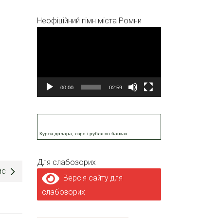
Неофіційний гімн міста Ромни
Відеопрогравач
00:00
02:59
Курси долара, євро і рубля по банках
Для слабозорих
ис
Версія сайту для
слабозорих