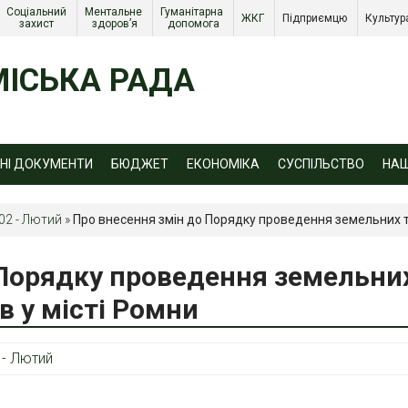
Соціальний 
Ментальне 
Гуманітарна 
ЖКГ 
Підприємцю 
Культур
захист 
здоров’я
допомога
ІСЬКА РАДА
ЙНІ ДОКУМЕНТИ
БЮДЖЕТ
ЕКОНОМІКА
СУСПІЛЬСТВО
НА
02 - Лютий
»
Про внесення змін до Порядку проведення земельних тор
 Порядку проведення земельни
ів у місті Ромни
 - Лютий