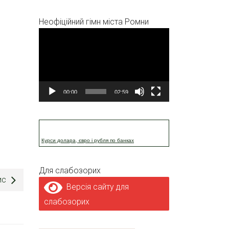
Неофіційний гімн міста Ромни
Відеопрогравач
00:00
02:59
Курси долара, євро і рубля по банках
Для слабозорих
ис
Версія сайту для
слабозорих