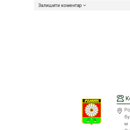
Залишити коментар
К
Ро
бу
м.