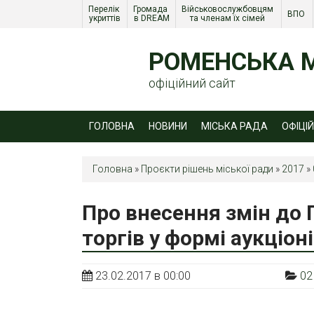
Перелік 
Громада 
Військовослужбовцям 
ВПО 
укриттів
в DREAM
та членам їх сімей 
РОМЕНСЬКА М
офіційний сайт
ГОЛОВНА
НОВИНИ
МІСЬКА РАДА
ОФІЦІ
Головна
»
Проєкти рішень міської ради
»
2017
»
Про внесення змін до
торгів у формі аукціон
23.02.2017 в 00:00
02