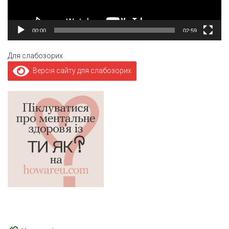
00:00
02:59
Для слабозорих
Версія сайту для слабозорих