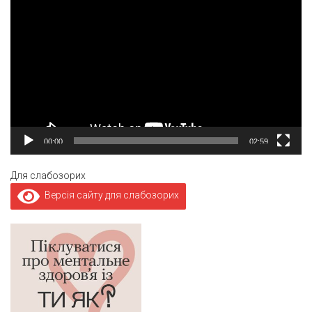
00:00
02:59
Для слабозорих
Версія сайту для слабозорих