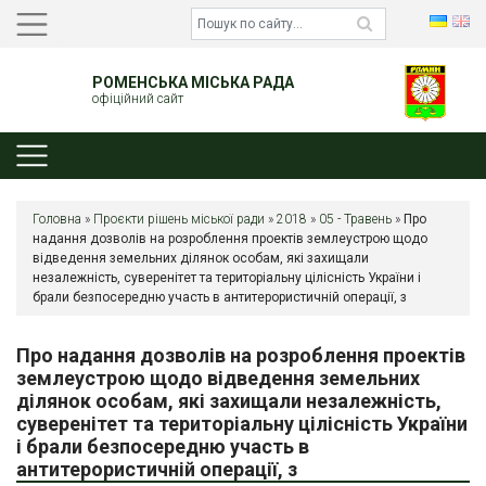
РОМЕНСЬКА МІСЬКА РАДА
офіційний сайт
Головна
»
Проєкти рішень міської ради
»
2018
»
05 - Травень
»
Про
надання дозволів на розроблення проектів землеустрою щодо
відведення земельних ділянок особам, які захищали
незалежність, суверенітет та територіальну цілісність України і
брали безпосередню участь в антитерористичній операції, з
Про надання дозволів на розроблення проектів
землеустрою щодо відведення земельних
ділянок особам, які захищали незалежність,
суверенітет та територіальну цілісність України
і брали безпосередню участь в
антитерористичній операції, з