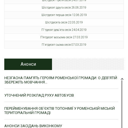
Шістдесят третя сесія 24.07.2019
Шістдесят друга сесія 26.06.2019
Шістдесят перша сесія 12.06.2019
Шістдесята сесія 22.05.2019
П`тдесят дев`ята сесія 24.04.2019
П’ятдесят восьома сесія 27.03.2019
П`ятдесят сьома сесія 07.03.2019
Анонси
НЕЗГАСНА ПАМ’ЯТЬ ГЕРОЯМ РОМЕНСЬКОЇ ГРОМАДИ: О ДЕВ’ЯТІЙ
ЗБЕРЕЖІТЬ МОВЧАННЯ…
УТОЧНЕНИЙ РОЗКЛАД РУХУ АВТОБУСІВ
ПЕРЕЙМЕНУВАННЯ ОБ’ЄКТІВ ТОПОНІМІЇ У РОМЕНСЬКІЙ МІСЬКІЙ
ТЕРИТОРІАЛЬНІЙ ГРОМАДІ
АНОНСИ ЗАСІДАНЬ ВИКОНКОМУ