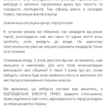
виборців є загально сформована думка про чесність та
порядність претендентів. Такі обранці мають в громадах
повагу, там менше фактів корупції.
Зовсім інша ситуація в центрі, «під куполом».
В сучасних умовах ми обираємо так: кандидати від різних
партій, розповідають нам яке гарне та чудове життя вони
зроблять, коли прийдуть до влади. На широкому
електоральному рівні ми змушені оцінювати кандидатів тільки
за їх словами.
Отримавши владу, 5 років депутати від нас не залежать, нам
звільнити їх неможливо. Для чого тепер можновладцям
виконувати свої обіцянки? А через 5 років про всі слова
забудуть і можна буде знов прийняти участь в змаганнях «по
мистецтву розвішування локшини на вуха».
Ми вважаємо, що виборча система має змінитись, а
ВІДПОВІДАЛЬНЕ ВИБОРЧЕ ПРАВО (відкрите голосування,
право відкликати свій голос, відповідальність перед громадою
за обранця) врятує Україну.