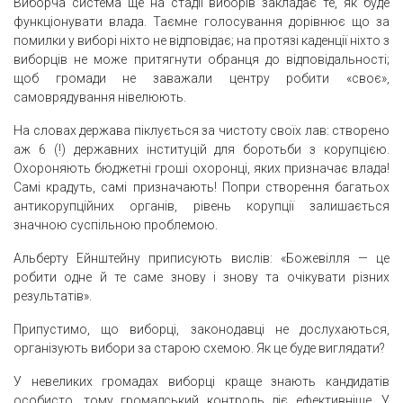
Виборча система ще на стадії виборів закладає те, як буде
функціонувати влада. Таємне голосування дорівнює що за
помилки у виборі ніхто не відповідає; на протязі каденції ніхто з
виборців не може притягнути обранця до відповідальності;
щоб громади не заважали центру робити «своє»,
самоврядування нівелюють.
На словах держава піклується за чистоту своїх лав: створено
аж 6 (!) державних інституцій для боротьби з корупцією.
Охороняють бюджетні гроші охоронці, яких призначає влада!
Самі крадуть, самі призначають! Попри створення багатьох
антикорупційних органів, рівень корупції залишається
значною суспільною проблемою.
Альберту Ейнштейну приписують вислів: «Божевілля — це
робити одне й те саме знову і знову та очікувати різних
результатів».
Припустимо, що виборці, законодавці не дослухаються,
організують вибори за старою схемою. Як це буде виглядати?
У невеликих громадах виборці краще знають кандидатів
особисто, тому громадський контроль діє ефективніше. У