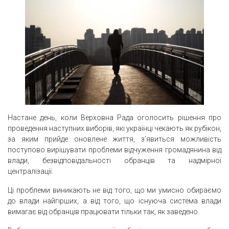
Настане день, коли Верховна Рада оголосить рішення про
проведення наступних виборів, які українці чекають як рубікон,
за яким прийде оновлене життя, з’явиться можливість
поступово вирішувати проблеми відчуження громадянина від
влади, безвідповідальності обранців та надмірної
централізації.
Ці проблеми виникають не від того, що ми умисно обираємо
до влади найгірших, а від того, що існуюча система влади
вимагає від обранців працювати тільки так, як заведено.