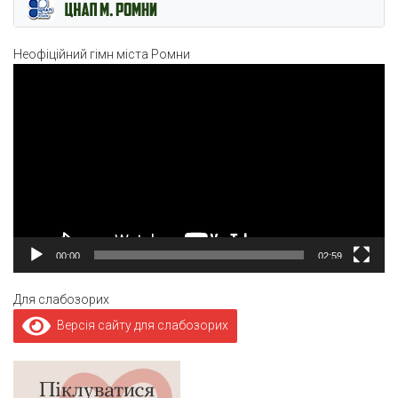
Неофіційний гімн міста Ромни
Відеопрогравач
00:00
02:59
Для слабозорих
Версія сайту для слабозорих