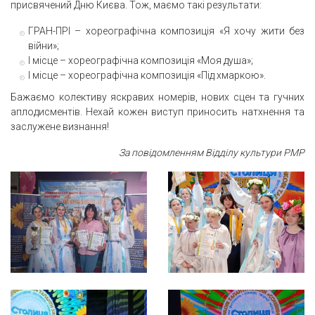
присвячений Дню Києва. Тож, маємо такі результати:
ГРАН-ПРІ – хореографічна композиція «Я хочу жити без
війни»;
І місце – хореографічна композиція «Моя душа»;
І місце – хореографічна композиція «Під хмаркою».
Бажаємо колективу яскравих номерів, нових сцен та гучних
аплодисментів. Нехай кожен виступ приносить натхнення та
заслужене визнання!
За повідомленням Відділу культури РМР