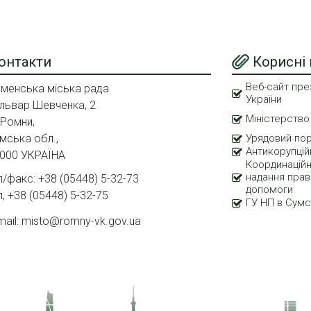
онтакти
Корисні
Веб-сайт пре
менська міська рада
України
львар Шевченка, 2
Міністерство
 Ромни,
мська обл.,
Урядовий по
Антикорупцій
000 УКРАЇНА
Координаційн
надання прав
л/факс: +38 (05448) 5-32-73
допомоги
л, +38 (05448) 5-32-75
ГУ НП в Сумс
mail: misto@romny-vk.gov.ua