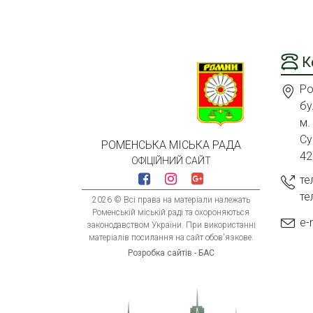
К
Ро
бу
м.
Су
РОМЕНСЬКА МІСЬКА РАДА
42
ОФІЦІЙНИЙ САЙТ
те
те
2026 © Всі права на матеріали належать
Роменській міській раді та охороняються
e-
законодавством України. При використанні
матеріалів посилання на сайт обов'язкове.
Розробка сайтів - БАС