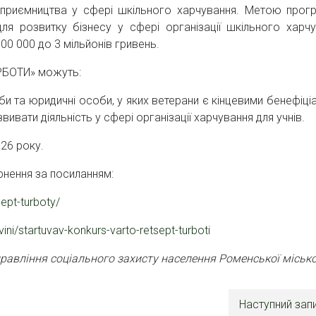
ідприємництва у сфері шкільного харчування. Метою прог
ля розвитку бізнесу у сфері організації шкільного харчу
0 000 до 3 мільйонів гривень.
УРБОТИ» можуть:
оби та юридичні особи, у яких ветерани є кінцевими бенефіці
вати діяльність у сфері організації харчування для учнів.
26 року.
рнення за посиланням:
ept-turboty/
ni/startuvav-konkurs-varto-retsept-turboti
авління соціального захисту населення Роменської місько
Наступний зап