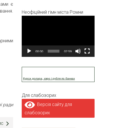
рами є
вання.
Неофіційний гімн міста Ромни
Відеопрогравач
арними
00:00
02:59
Курси долара, євро і рубля по банках
Для слабозорих
Версія сайту для
ї ради
слабозорих
ис