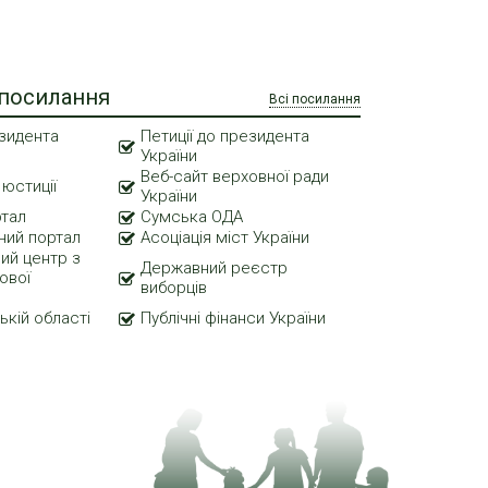
 посилання
Всі посилання
зидента
Петиції до президента
України
Веб-сайт верховної ради
 юстиції
України
ртал
Сумська ОДА
ний портал
Асоціація міст України
ий центр з
Державний реєстр
ової
виборців
ькій області
Публічні фінанси України