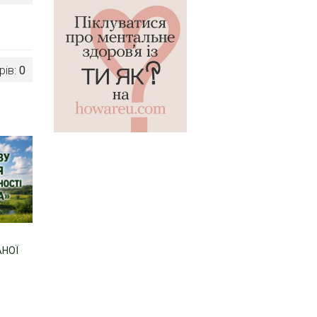
рів:
0
АНОЇ