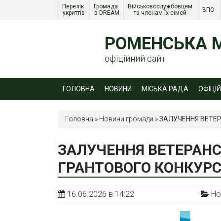
Перелік 
Громада 
Військовослужбовцям 
ВПО 
укриттів
в DREAM
та членам їх сімей 
РОМЕНСЬКА М
офіційний сайт
ГОЛОВНА
НОВИНИ
МІСЬКА РАДА
ОФІЦІ
Головна
»
Новини громади
»
ЗАЛУЧЕННЯ ВЕТЕ
ЗАЛУЧЕННЯ ВЕТЕРАН
ГРАНТОВОГО КОНКУРС
16.06.2026 в 14:22
Но