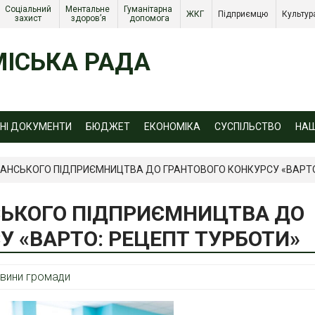
Соціальний 
Ментальне 
Гуманітарна 
ЖКГ 
Підприємцю 
Культур
захист 
здоров’я
допомога
ІСЬКА РАДА
ЙНІ ДОКУМЕНТИ
БЮДЖЕТ
ЕКОНОМІКА
СУСПІЛЬСТВО
НА
РАНСЬКОГО ПІДПРИЄМНИЦТВА ДО ГРАНТОВОГО КОНКУРСУ «ВАРТО
СЬКОГО ПІДПРИЄМНИЦТВА ДО
У «ВАРТО: РЕЦЕПТ ТУРБОТИ»
вини громади