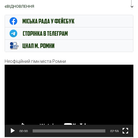
єВІДНОВЛЕННЯ
ЦНАП м. Ромни
Неофіційний гімн міста Ромни
Відеопрогравач
00:00
02:59