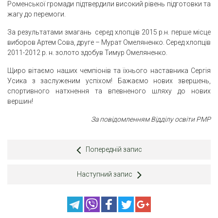
Роменської громади підтвердили високий рівень підготовки та
жагу до перемоги.
За результатами змагань серед хлопців 2015 р.н. перше місце
виборов Артем Сова, друге – Мурат Омеляненко. Серед хлопців
2011-2012 р. н. золото здобув Тимур Омеляненко.
Щиро вітаємо наших чемпіонів та їхнього наставника Сергія
Усика з заслуженим успіхом! Бажаємо нових звершень,
спортивного натхнення та впевненого шляху до нових
вершин!
За повідомленням Відділу освіти РМР
Попередній запис
Наступний запис