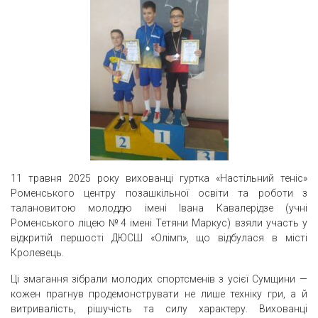
11 травня 2025 року вихованці гуртка «Настільний теніс»
Роменського центру позашкільної освіти та роботи з
талановитою молоддю імені Івана Кавалерідзе (учні
Роменського ліцею №4 імені Тетяни Маркус) взяли участь у
відкритій першості ДЮСШ «Олімп», що відбулася в місті
Кролевець.
Ці змагання зібрали молодих спортсменів з усієї Сумщини —
кожен прагнув продемонструвати не лише техніку гри, а й
витривалість, рішучість та силу характеру. Вихованці