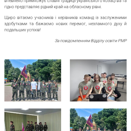
впевнено примножує славні традиції українського козацтва та
гідно представляє рідний край на обласному рівні.
Щиро вітаємо учасників і керівників команд із заслуженими
здобутками та бажаємо нових перемог, незламного духу й
подальших успіхів!
За повідомленням Відділу освіти РМР