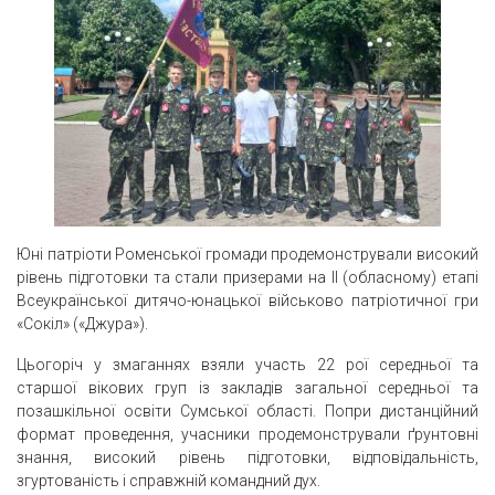
Юні патріоти Роменської громади продемонстрували високий
рівень підготовки та стали призерами на ІІ (обласному) етапі
Всеукраїнської дитячо-юнацької військово патріотичної гри
«Сокіл» («Джура»).
Цьогоріч у змаганнях взяли участь 22 рої середньої та
старшої вікових груп із закладів загальної середньої та
позашкільної освіти Сумської області. Попри дистанційний
формат проведення, учасники продемонстрували ґрунтовні
знання, високий рівень підготовки, відповідальність,
згуртованість і справжній командний дух.