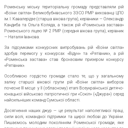
Роменську міську територіальну громаду представляли рій
«Воїни світла» Великобубнівського ЗЗСО РМР вихованці ЦПО
ім. І. Кавалерідзе (старша вікова група), керівники — Олександр
Кандиба та Ольга Коляда, а також рій «Роменська застава»
Роменського ліцею № 2 РМР (середня вікова група), керівник
— Наталія Іванова.
За підсумками конкурсних випробувань рій «Воїни світла»
здобув перемогу у конкурсах «Відун» та «Рятівник», а рій
«Роменська застава» став бронзовим призером конкурсу
«Рятівник».
Особливою гордістю громади стало те, що у загальному
заліку старшої вікової групи рій «Воїни світла» виборов
почесне ІІІ місце у ІІ (обласному) етапі Всеукраїнської дитячо-
юнацької військово патріотичної гри «Сокіл» («Джура») серед
найсильніших команд Сумської області.
Досягнення наших джур — це результат наполегливої праці,
сили волі, командної підтримки та щирої любові до України.
Пишаємось молодим поколінням Роменської громади, яке