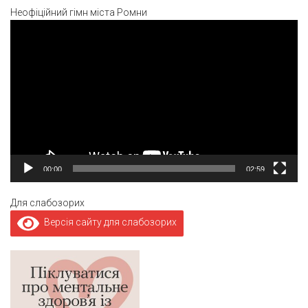
Неофіційний гімн міста Ромни
Відеопрогравач
00:00
02:59
Для слабозорих
Версія сайту для слабозорих