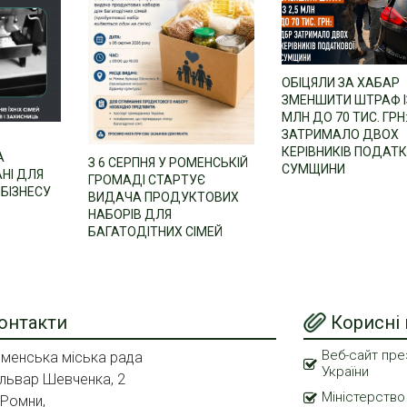
ОБІЦЯЛИ ЗА ХАБАР
ЗМЕНШИТИ ШТРАФ ІЗ
МЛН ДО 70 ТИС. ГРН
ЗАТРИМАЛО ДВОХ
КЕРІВНИКІВ ПОДАТ
А
З 6 СЕРПНЯ У РОМЕНСЬКІЙ
СУМЩИНИ
НІ ДЛЯ
ГРОМАДІ СТАРТУЄ
БІЗНЕСУ
ВИДАЧА ПРОДУКТОВИХ
НАБОРІВ ДЛЯ
БАГАТОДІТНИХ СІМЕЙ
онтакти
Корисні
Веб-сайт пре
менська міська рада
України
львар Шевченка, 2
Міністерство
 Ромни,