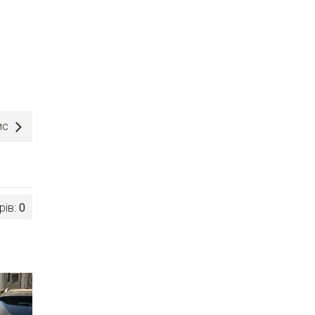
ис
рів:
0