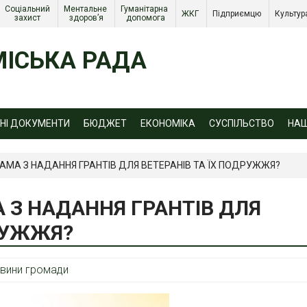
Соціальний 
Ментальне 
Гуманітарна 
ЖКГ 
Підприємцю 
Культур
захист 
здоров’я
допомога
ІСЬКА РАДА
ЙНІ ДОКУМЕНТИ
БЮДЖЕТ
ЕКОНОМІКА
СУСПІЛЬСТВО
НА
АМА З НАДАННЯ ГРАНТІВ ДЛЯ ВЕТЕРАНІВ ТА ЇХ ПОДРУЖЖЯ?
 З НАДАННЯ ГРАНТІВ ДЛЯ
ДРУЖЖЯ?
вини громади