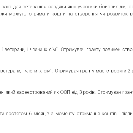
рант для ветеранів», завдяки якій учасники бойових дій, о
ружжя можуть отримати кошти на створення чи розвиток в
 ветерани, і члени їх сімʼї. Отримувач гранту повинен ство
етерани, і члени їх сімʼї. Отримувач гранту має створити 2
н, який зареєстрований як ФОП від 3 років. Отримувач гран
и протягом 6 місяців з моменту отримання коштів і підпи