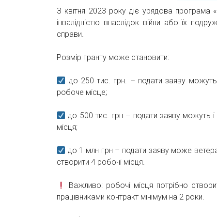
З квітня 2023 року діє урядова програма «Г
інвалідністю внаслідок війни або їх под
справи.
Розмір гранту може становити:
до 250 тис. грн. – подати заяву можуть і
робоче місце;
до 500 тис. грн – подати заяву можуть і в
місця;
до 1 млн грн – подати заяву може ветера
створити 4 робочі місця.
Важливо: робочі місця потрібно створит
працівниками контракт мінімум на 2 роки.