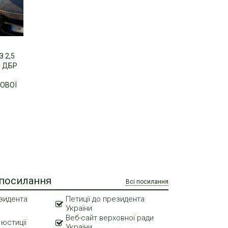
 2,5
: ДБР
КОВОЇ
 посилання
Всі посилання
зидента
Петиції до президента
України
Веб-сайт верховної ради
 юстиції
України