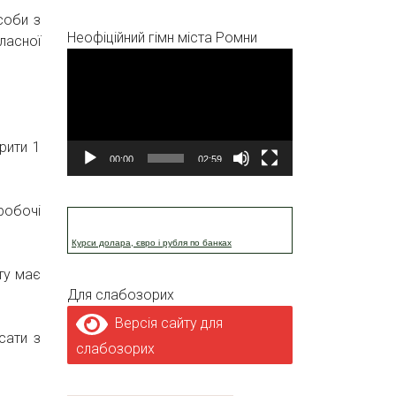
соби з
Неофіційний гімн міста Ромни
ласної
Відеопрогравач
рити 1
00:00
02:59
 робочі
Курси долара, євро і рубля по банках
ту має
Для слабозорих
Версія сайту для
сати з
слабозорих