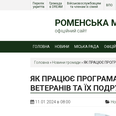
Перелік 
Громада 
Військовослужбовцям 
ВПО 
укриттів
в DREAM
та членам їх сімей 
РОМЕНСЬКА М
офіційний сайт
ГОЛОВНА
НОВИНИ
МІСЬКА РАДА
ОФІЦІ
Головна
»
Новини громади
»
ЯК ПРАЦЮЄ ПРОГР
ЯК ПРАЦЮЄ ПРОГРАМА
ВЕТЕРАНІВ ТА ЇХ ПО
11.01.2024 в 08:00
Но