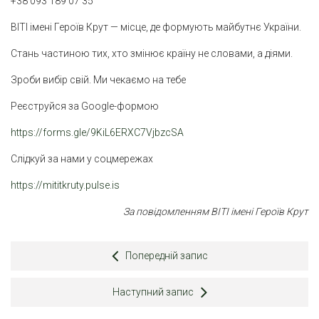
+38 093 189 07 35
ВІТІ імені Героїв Крут — місце, де формують майбутнє України.
Стань частиною тих, хто змінює країну не словами, а діями.
Зроби вибір свій. Ми чекаємо на тебе
Реєструйся за Google-формою
https://forms.gle/9KiL6ERXC7VjbzcSA
Слідкуй за нами у соцмережах
https://mititkruty.pulse.is
За повідомленням ВІТІ імені Героїв Крут
Попередній запис
Наступний запис