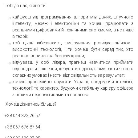
Тобі до нас, якщо ти:
кайфуєш від програмування, алгоритмів, даних, штучного
інтелекту, мереж і електроніки та хочеш працювати з
реальними цифровими й технічними системами, а не лише
в теорії;
тобі цікаві кіберзахист, шифрування, розвідка, зв’язок і
високоточні технології, і ти хочеш бути серед тих, хто
реально впливає на безпеку країни;
відчуваєш у собі лідера, прагнеш навчитися приймати
відповідальні рішення, керувати підрозділами, діяти чітко в
складних умовах і нести відповідальність за результат;
хочеш професійно служити Україні, поєднуючи інтелект,
технології та характер, будуючи стабільну кар’єру офіцера
з чіткими перспективами та повагою
Хочеш дізнатись більше?
+38 044 323 26 57
+38 067 676 87 64