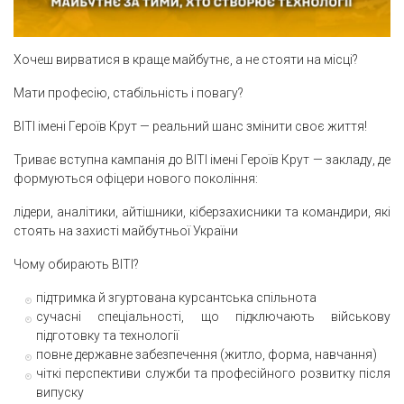
Хочеш вирватися в краще майбутнє, а не стояти на місці?
Мати професію, стабільність і повагу?
ВІТІ імені Героїв Крут — реальний шанс змінити своє життя!
Триває вступна кампанія до ВІТІ імені Героїв Крут — закладу, де
формуються офіцери нового покоління:
лідери, аналітики, айтішники, кіберзахисники та командири, які
стоять на захисті майбутньої України
Чому обирають ВІТІ?
підтримка й згуртована курсантська спільнота
сучасні спеціальності, що підключають військову
підготовку та технології
повне державне забезпечення (житло, форма, навчання)
чіткі перспективи служби та професійного розвитку після
випуску