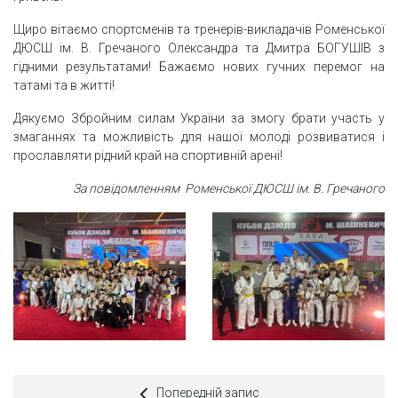
Щиро вітаємо спортсменів та тренерів-викладачів Роменської
ДЮСШ ім. В. Гречаного Олександра та Дмитра БОГУШІВ з
гідними результатами! Бажаємо нових гучних перемог на
татамі та в житті!
Дякуємо Збройним силам України за змогу брати участь у
змаганнях та можливість для нашої молоді розвиватися і
прославляти рідний край на спортивній арені!
За повідомленням Роменської ДЮСШ ім. В. Гречаного
Попередній запис