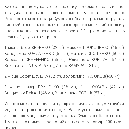
Вихованці комунального закладу «Роменська дитячо-
юнацька спортивна школа імені Віктора Гречаного»
Роменської міської ради Сумської області продемонстрували
високий рівень підготовки та волю до перемоги, виборовши у
своїх вікових та вагових категоріях 14 призових місць: 8
перших, 2 других та 4 третіх.
1 місце: Єгор ЄВЧЕНКО (32 кг), Максим ПРОКОПЕНКО (46 кг),
Володимир БОНДАРЕНКО (50 кг), Матвій ДОРОШЕНКО (50 кг),
Зореслав СЕМЕНЕНКО (55 кг), Єлизавета КОВТУН (57 кг),
Єлизавета ШУЛЬГА (57 кг), Артем ЗАМУРА (+81 кг);
2 місце: Софія ШУЛЬГА (52 кг), Володимир ПАСЮКОВ(+60 кг);
3 місце: Назар ГРИЦЕНКО (38 кг), Кіріл КУХАРЬ (42 кг),
Владислав ЛУКАШ (46 кг), Владислава РЄЗНІК (57 кг).
Усі переможці та призери турніру отримали заслужені кубки,
медалі та грошові винагороди. За результатами змагань в
загальнокомандному заліку команда Сумської області посіла
1 місце та отримала грошовий сертифікат у розмірі 100 тисяч
гривень.