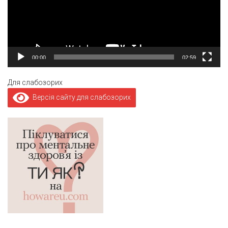
00:00
02:59
Для слабозорих
Версія сайту для слабозорих