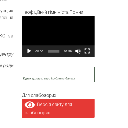
уаціях
Неофіційний гімн міста Ромни
влення
Відеопрогравач
НКО за
00:00
02:59
центру
ї ради
Курси долара, євро і рубля по банках
Для слабозорих
Версія сайту для
слабозорих