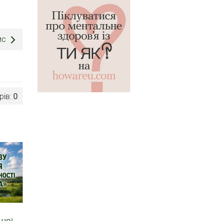
ис
рів:
0