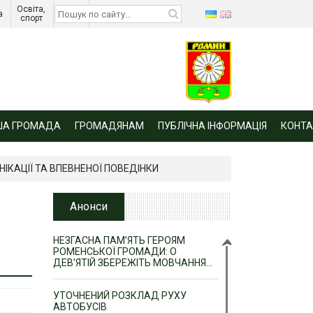
Освіта, 
Діти 
а 
спорт 
війни 
ША ГРОМАДА
ГРОМАДЯНАМ
ПУБЛІЧНА ІНФОРМАЦІЯ
КОНТА
ІКАЦІЇ ТА ВПЕВНЕНОЇ ПОВЕДІНКИ
Анонси
НЕЗГАСНА ПАМ’ЯТЬ ГЕРОЯМ
РОМЕНСЬКОЇ ГРОМАДИ: О
ДЕВ’ЯТІЙ ЗБЕРЕЖІТЬ МОВЧАННЯ…
УТОЧНЕНИЙ РОЗКЛАД РУХУ
АВТОБУСІВ