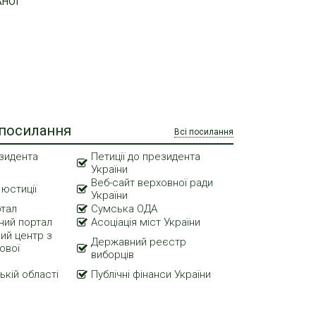
АНОЇ
 посилання
Всі посилання
зидента
Петиції до президента
України
Веб-сайт верховної ради
 юстиції
України
ртал
Сумська ОДА
ний портал
Асоціація міст України
ий центр з
Державний реєстр
ової
виборців
ькій області
Публічні фінанси України