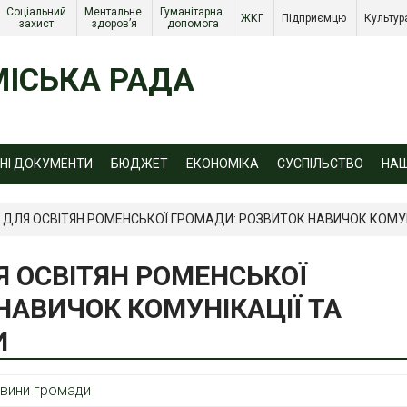
Соціальний 
Ментальне 
Гуманітарна 
ЖКГ 
Підприємцю 
Культур
захист 
здоров’я
допомога
ІСЬКА РАДА
ЙНІ ДОКУМЕНТИ
БЮДЖЕТ
ЕКОНОМІКА
СУСПІЛЬСТВО
НА
Г ДЛЯ ОСВІТЯН РОМЕНСЬКОЇ ГРОМАДИ: РОЗВИТОК НАВИЧОК КОМУН
Я ОСВІТЯН РОМЕНСЬКОЇ
НАВИЧОК КОМУНІКАЦІЇ ТА
И
вини громади