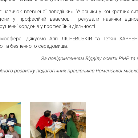
 навичок впевненої поведінки». Учасники у конкретних сит
они у професійній взаємодії, тренували навички відно
рушенні кордонів у професійній діяльності.
атмосфера. Дякуємо Аллі ЛІСНЕВСЬКІЙ та Тетяні ХАРЧЕ
го та безпечного середовища.
За повідомленням Відділу освіти РМР та
йного розвитку педагогічних працівників
Роменської місько