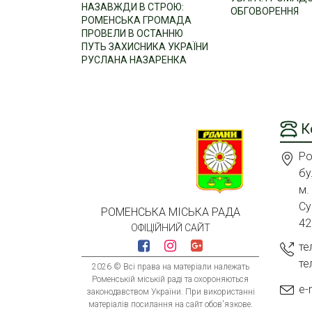
НАЗАВЖДИ В СТРОЮ:
ОБГОВОРЕННЯ
РОМЕНСЬКА ГРОМАДА
ПРОВЕЛИ В ОСТАННЮ
ПУТЬ ЗАХИСНИКА УКРАЇНИ
РУСЛАНА НАЗАРЕНКА
К
Ро
бу
м.
Су
РОМЕНСЬКА МІСЬКА РАДА
42
ОФІЦІЙНИЙ САЙТ
те
те
2026 © Всі права на матеріали належать
Роменській міській раді та охороняються
e-
законодавством України. При використанні
матеріалів посилання на сайт обов'язкове.