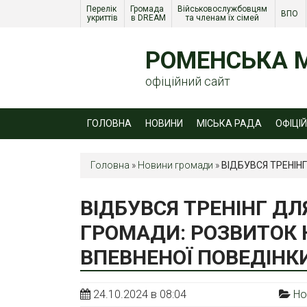
Перелік 
Громада 
Військовослужбовцям 
ВПО 
укриттів
в DREAM
та членам їх сімей 
РОМЕНСЬКА М
офіційний сайт
ГОЛОВНА
НОВИНИ
МІСЬКА РАДА
ОФІЦІ
Головна
»
Новини громади
»
ВІДБУВСЯ ТРЕНІН
ВІДБУВСЯ ТРЕНІНГ ДЛ
ГРОМАДИ: РОЗВИТОК 
ВПЕВНЕНОЇ ПОВЕДІНК
24.10.2024 в 08:04
Но