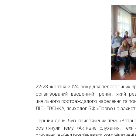
22-23 жовтня 2024 року для педагогічних пр
організований дводенний тренінг, який р
цивільного постраждалого населення та покр
ЛІСНЕВСЬКА, психолог БФ «Право на захист
Перший день був присвячений темі «Встанов
розглянули тему «Активне слухання. Техні
слухання, вміння розпізнавати комунікативні 