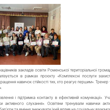
ацівників закладів освіти Роменської територіальної грома
еалізується в рамках проєкту «Комплексні послуги захис
ащення навичок стійкості тих, хто реагує першим». Тренер 
».
лення і підтримка контакту в ефективній комунікації». Уч
ки активного слухання». Освітяни тренували навички акт
бар’єри та вміння знижувати їхній вплив на соціальну взаємо