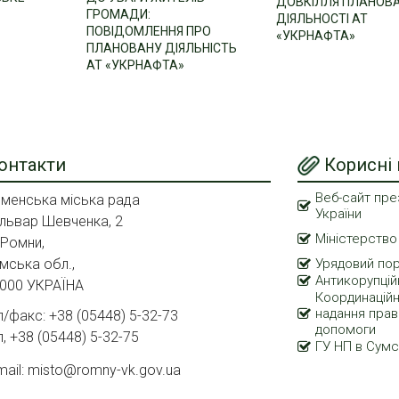
ДОВКІЛЛЯ ПЛАНОВ
ГРОМАДИ:
ДІЯЛЬНОСТІ АТ
ПОВІДОМЛЕННЯ ПРО
«УКРНАФТА»
ПЛАНОВАНУ ДІЯЛЬНІСТЬ
АТ «УКРНАФТА»
онтакти
Корисні
Веб-сайт пре
менська міська рада
України
львар Шевченка, 2
Міністерство
 Ромни,
мська обл.,
Урядовий по
Антикорупцій
000 УКРАЇНА
Координаційн
надання прав
л/факс: +38 (05448) 5-32-73
допомоги
л, +38 (05448) 5-32-75
ГУ НП в Сумс
mail: misto@romny-vk.gov.ua