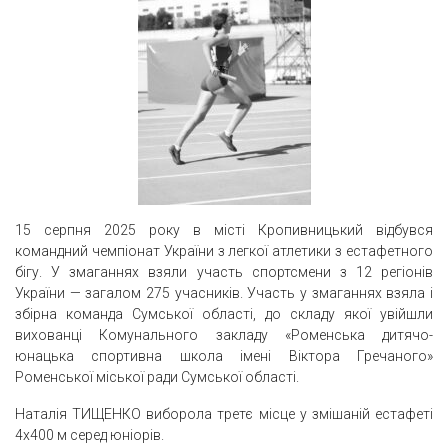
15 серпня 2025 року в місті Кропивницький відбувся
командний чемпіонат України з легкої атлетики з естафетного
бігу. У змаганнях взяли участь спортсмени з 12 регіонів
України — загалом 275 учасників. Участь у змаганнях взяла і
збірна команда Сумської області, до складу якої увійшли
вихованці Комунального закладу «Роменська дитячо-
юнацька спортивна школа імені Віктора Гречаного»
Роменської міської ради Сумської області.
Наталія ТИЩЕНКО виборола третє місце у змішаній естафеті
4х400 м серед юніорів.