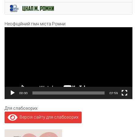
Неофіційний гімн міста Ромни
Відеопрогравач
00:00
02:59
Для слабозорих
Версія сайту для слабозорих