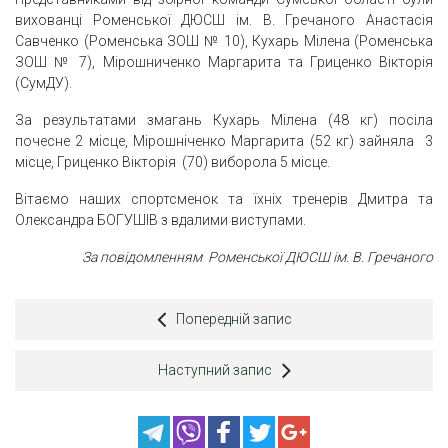
вихованці Роменської ДЮСШ ім. В. Гречаного Анастасія
Савченко (Роменська ЗОШ № 10), Кухарь Мілена (Роменська
ЗОШ № 7), Мірошниченко Маргарита та Гриценко Вікторія
(СумДУ).
За результатами змагань Кухарь Мілена (48 кг) посіла
почесне 2 місце, Мірошніченко Маргарита (52 кг) зайняла 3
місце, Гриценко Вікторія (70) виборола 5 місце.
Вітаємо наших спортсменок та їхніх тренерів Дмитра та
Олександра БОГУШІВ з вдалими виступами.
За повідомленням Роменської ДЮСШ ім. В. Гречаного
Попередній запис
Наступний запис