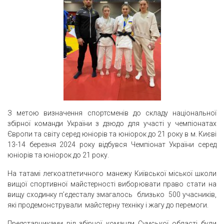
З метою визначення спортсменів до складу національної
збірної команди України з дзюдо для участі у чемпіонатах
Європи та світу серед юніорів та юніорок до 21 року в м. Києві
13-14 березня 2024 року відбувся Чемпіонат України серед
юніорів та юніорок до 21 року.
На татамі легкоатлетичного манежу Київської міської школи
вищої спортивної майстерності виборювати право стати на
вищу сходинку п’єдесталу змагалось близько 500 учасників,
які продемонстрували майстерну техніку і жагу до перемоги.
Представниками від збірної команди Сумської області були