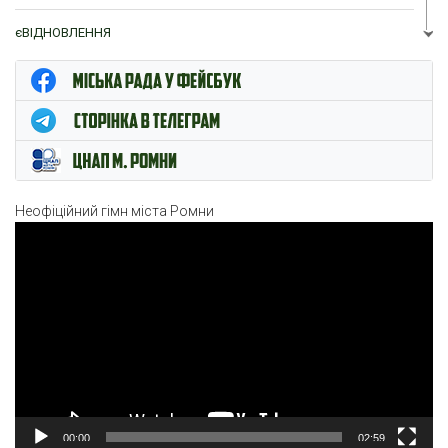
єВІДНОВЛЕННЯ
ЦНАП м. Ромни
Неофіційний гімн міста Ромни
Відеопрогравач
00:00
02:59