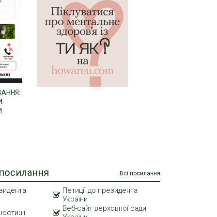
ВАННЯ:
И
И
 посилання
Всі посилання
зидента
Петиції до президента
України
Веб-сайт верховної ради
 юстиції
України