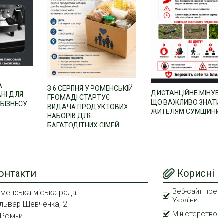
А
З 6 СЕРПНЯ У РОМЕНСЬКІЙ
ДИСТАНЦІЙНЕ МІНУ
НІ ДЛЯ
ГРОМАДІ СТАРТУЄ
ЩО ВАЖЛИВО ЗНАТ
БІЗНЕСУ
ВИДАЧА ПРОДУКТОВИХ
ЖИТЕЛЯМ СУМЩИН
НАБОРІВ ДЛЯ
БАГАТОДІТНИХ СІМЕЙ
онтакти
Корисні
Веб-сайт пре
менська міська рада
України
львар Шевченка, 2
Міністерство
 Ромни,