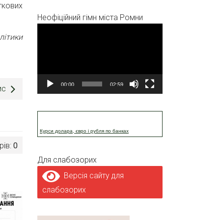
ткових
Неофіційний гімн міста Ромни
Відеопрогравач
літики
00:00
02:59
ис
Курси долара, євро і рубля по банках
рів:
0
Для слабозорих
Версія сайту для
слабозорих