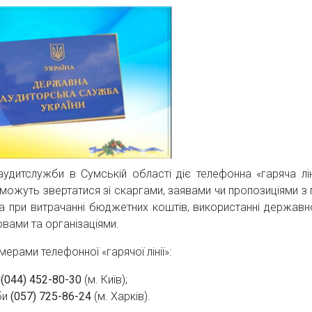
аудитслужби в Сумській області діє телефонна «гаряча лін
 можуть звертатися зі скаргами, заявами чи пропозиціями з 
 при витрачанні бюджетних коштів, використанні державн
вами та організаціями.
рами телефонної «гарячої лінії»:
и
(044) 452-80-30
(м. Київ);
би
(057) 725-86-24
(м. Харків).