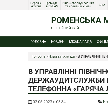
Перелік 
Громада 
Військовослужбовцям 
ВПО 
укриттів
в DREAM
та членам їх сімей 
РОМЕНСЬКА М
офіційний сайт
ГОЛОВНА
НОВИНИ
МІСЬКА РАДА
ОФІЦІ
Головна
»
Новини громади
»
В УПРАВЛІННІ ПІ
В УПРАВЛІННІ ПІВНІЧ
ДЕРЖАУДИТСЛУЖБИ В 
ТЕЛЕФОННА «ГАРЯЧА Л
03.05.2023 в 08:34
Но