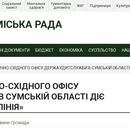
Соціальний 
Ментальне 
Гуманітарна 
ЖКГ 
Підприємцю 
Культур
захист 
здоров’я
допомога
ІСЬКА РАДА
ЙНІ ДОКУМЕНТИ
БЮДЖЕТ
ЕКОНОМІКА
СУСПІЛЬСТВО
НА
ВНІЧНО-СХІДНОГО ОФІСУ ДЕРЖАУДИТСЛУЖБИ В СУМСЬКІЙ ОБЛАСТІ 
НО-СХІДНОГО ОФІСУ
СУМСЬКІЙ ОБЛАСТІ ДІЄ
ІНІЯ»
вини громади