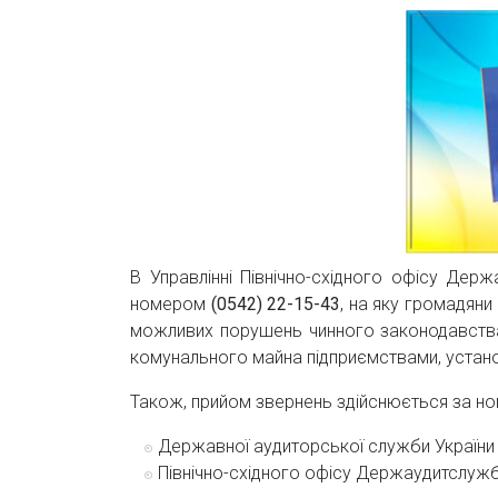
В Управлінні Північно-східного офісу Держ
номером
(0542) 22-15-43
, на яку громадяни
можливих порушень чинного законодавства
комунального майна підприємствами, устано
Також, прийом звернень здійснюється за номе
Державної аудиторської служби Україн
Північно-східного офісу Держаудитслуж