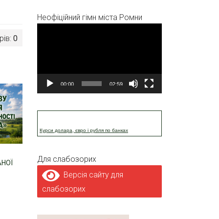
Неофіційний гімн міста Ромни
Відеопрогравач
рів:
0
00:00
02:59
Курси долара, євро і рубля по банках
Для слабозорих
АНОЇ
Версія сайту для
слабозорих