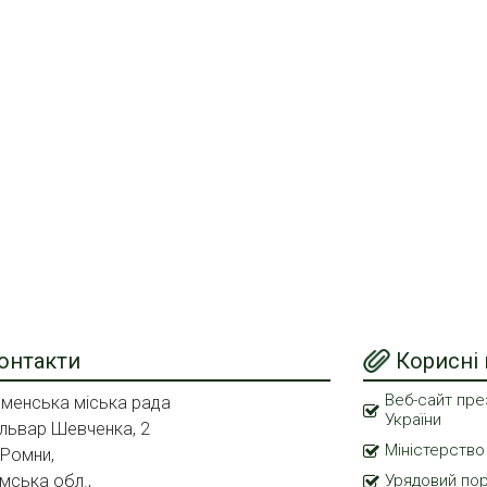
онтакти
Корисні
Веб-сайт пре
менська міська рада
України
львар Шевченка, 2
Міністерство
 Ромни,
мська обл.,
Урядовий по