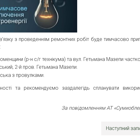
в’язку з проведенням ремонтних робіт буде тимчасово при
:
Роменщини (р-н с/г технікума) та вул. Гетьмана Мазепи частк
ький, 2-й пров. Гетьмана Мазепи.
ська з провулками.
ності та рекомендуємо заздалегідь спланувати викори
За повідомленням АТ «Сумиобле
Наступний зап