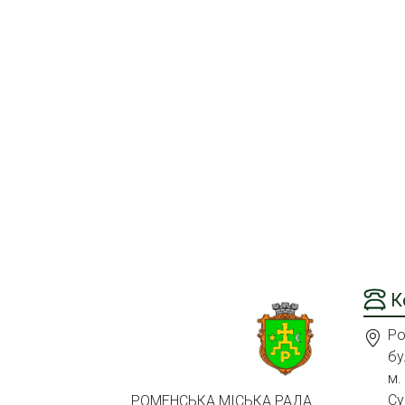
К
Ро
бу
м.
Су
РОМЕНСЬКА МІСЬКА РАДА