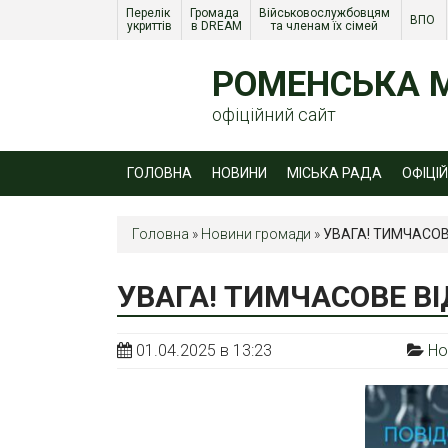
Перелік 
Громада 
Військовослужбовцям 
ВПО 
укриттів
в DREAM
та членам їх сімей 
РОМЕНСЬКА М
офіційний сайт
ГОЛОВНА
НОВИНИ
МІСЬКА РАДА
ОФІЦІ
Головна
»
Новини громади
»
УВАГА! ТИМЧАСОВ
УВАГА! ТИМЧАСОВЕ В
01.04.2025 в 13:23
Но