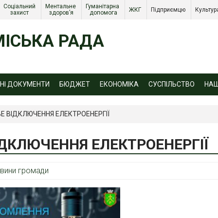
Соціальний 
Ментальне 
Гуманітарна 
ЖКГ 
Підприємцю 
Культур
захист 
здоров’я
допомога
ІСЬКА РАДА
ЙНІ ДОКУМЕНТИ
БЮДЖЕТ
ЕКОНОМІКА
СУСПІЛЬСТВО
НА
Е ВІДКЛЮЧЕННЯ ЕЛЕКТРОЕНЕРГІЇ
ІДКЛЮЧЕННЯ ЕЛЕКТРОЕНЕРГІЇ
вини громади