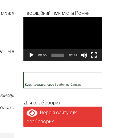
Неофіційний гімн міста Ромни
о може
Відеопрогравач
е ім’я
00:00
02:59
Курси долара, євро і рубля по банках
ємодії
Для слабозорих
бласті
Версія сайту для
слабозорих