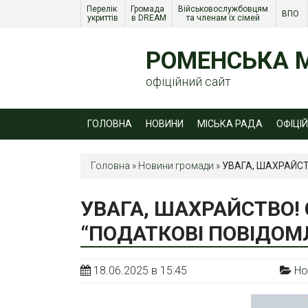
Перелік 
Громада 
Військовослужбовцям 
ВПО 
укриттів
в DREAM
та членам їх сімей 
РОМЕНСЬКА М
офіційний сайт
ГОЛОВНА
НОВИНИ
МІСЬКА РАДА
ОФІЦІ
Головна
»
Новини громади
»
УВАГА, ШАХРАЙС
УВАГА, ШАХРАЙСТВО!
“ПОДАТКОВІ ПОВІДОМ
18.06.2025 в 15:45
Но