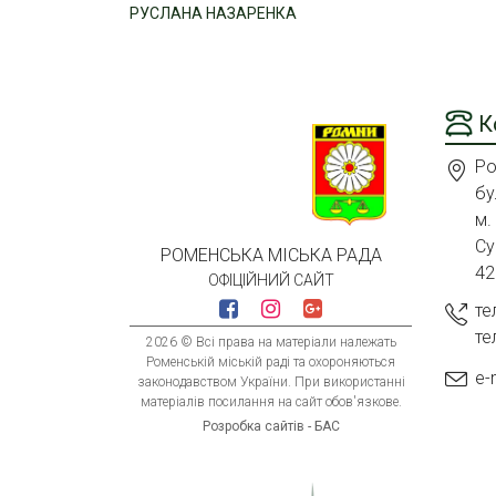
РУСЛАНА НАЗАРЕНКА
К
Ро
бу
м.
Су
РОМЕНСЬКА МІСЬКА РАДА
42
ОФІЦІЙНИЙ САЙТ
те
те
2026 © Всі права на матеріали належать
Роменській міській раді та охороняються
e-
законодавством України. При використанні
матеріалів посилання на сайт обов'язкове.
Розробка сайтів - БАС