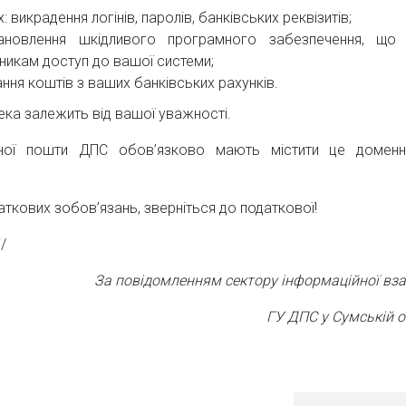
викрадення логінів, паролів, банківських реквізитів;
тановлення шкідливого програмного забезпечення, щ
никам доступ до вашої системи;
ння коштів з ваших банківських рахунків.
ка залежить від вашої уважності.
нної пошти ДПС обов’язково мають містити це доменн
ткових зобов’язань, зверніться до податкової!
i/
За повідомленням сектору інформаційної вза
ГУ ДПС у Сумській о