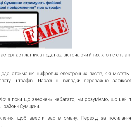
астерігає платників податків, включаючи й тих, хто не є пла
одо отримання цифрових електронних листів, які містять 
сплату штрафів. Наразі ці випадки переважно зафіксо
Хоча поки що звернень небагато, ми розуміємо, що цей 
ші райони Сумщини.
млення, щоб ввести вас в оману. Перехід за посиланн
: