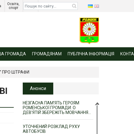
Освіта, 
Діти 
а 
спорт 
війни 
ША ГРОМАДА
ГРОМАДЯНАМ
ПУБЛІЧНА ІНФОРМАЦІЯ
КОНТА
” ПРО ШТРАФИ
ВІ
Анонси
НЕЗГАСНА ПАМ’ЯТЬ ГЕРОЯМ
РОМЕНСЬКОЇ ГРОМАДИ: О
ДЕВ’ЯТІЙ ЗБЕРЕЖІТЬ МОВЧАННЯ…
УТОЧНЕНИЙ РОЗКЛАД РУХУ
АВТОБУСІВ