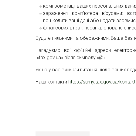
компрометації ваших персональних даних: 
зараження комп’ютера вірусами: вс
пошкодити ваші дані або надати зловмис
фінансових втрат: несанкціоноване списа
Будьте пильними та обережними! Ваша безпе
Нагадуємо всі офіційні адреси електро
«tax.gov.ua» після символу «@».
Якщо у вас виникли питання щодо ваших пода
Наші контакти
https://sumy.tax.gov.ua/kontakt