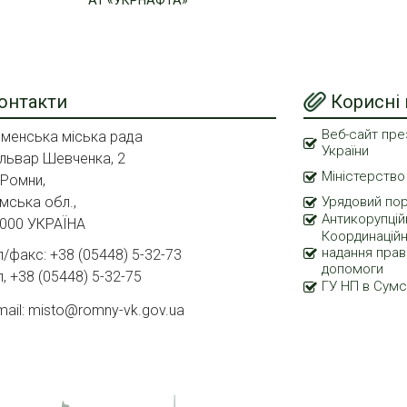
онтакти
Корисні
Веб-сайт пре
менська міська рада
України
львар Шевченка, 2
Міністерство
 Ромни,
мська обл.,
Урядовий по
Антикорупцій
000 УКРАЇНА
Координаційн
надання прав
л/факс: +38 (05448) 5-32-73
допомоги
л, +38 (05448) 5-32-75
ГУ НП в Сумс
mail: misto@romny-vk.gov.ua