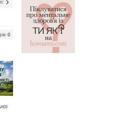
ис
рів:
0
АНОЇ