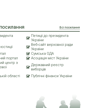
 посилання
Всі посилання
зидента
Петиції до президента
України
Веб-сайт верховної ради
 юстиції
України
ртал
Сумська ОДА
ний портал
Асоціація міст України
ий центр з
Державний реєстр
ової
виборців
ькій області
Публічні фінанси України