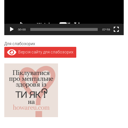
00:00
02:59
Для слабозорих
Версія сайту для слабозорих