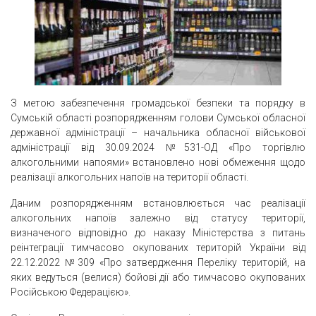
З метою забезпечення громадської безпеки та порядку в
Сумській області розпорядженням голови Сумської обласної
державної адміністрації – начальника обласної військової
адміністрації від 30.09.2024 №531-ОД «Про торгівлю
алкогольними напоями» встановлено нові обмеження щодо
реалізації алкогольних напоїв на території області.
Даним розпорядженням встановлюється час реалізації
алкогольних напоїв залежно від статусу території,
визначеного відповідно до наказу Міністерства з питань
реінтеграції тимчасово окупованих територій України від
22.12.2022 №309 «Про затвердження Переліку територій, на
яких ведуться (велися) бойові дії або тимчасово окупованих
Російською Федерацією».