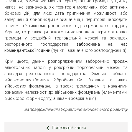
Оскільки, Роменська міська територіальна громада у цьому
наказі не зазначена, як територія можливих або активних
бойових дій, для яких дата припинення можливості або
завершення бойових дій не визначена, і її територія не входить
в межі п’ятикілометрової зони від державного кордону
України, то реалізація алкогольних напоїв на території нашої
громади у роздрібній торговельній мережі та закладах
ресторанного господарства
заборонена на час
комендантської години
(пункт 1 зазначеного розпорядження).
Крім цього, даним розпорядженням заборонено продаж
алкогольних напоїв у роздрібній торговельній мережі та
закладах ресторанного господарства Сумської області
військовослужбовцям Збройних Сил України та інших
військових формувань, а також громадянам із наявними
ознаками належності до військових формувань (елементами
військової форми одягу, знаками розрізнення)
За повідомленням Управління економічного розвитку
Попередній запис