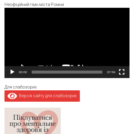
Неофіційний гімн міста Ромни
Відеопрогравач
00:00
02:59
Для слабозорих
Версія сайту для слабозорих