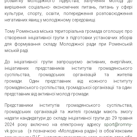
розвитку молодіжного лідерства, залучення молоді до
вирішення соціально- економічних питань, питань у сфері
культури, спорту, освіти, попередження розповсюдження
негативних явищ у молодіжному середовищі.
Тому Роменська міська територіальна громада оголошує про
створення ініціативної групи з підготовки установчих зборів
для формування складу Молодіжної ради при Роменській
міській раді.
До ініціативної групи запрошуємо активних, енергійних,
ініціативних представників інститутів громадянського
суспільства, громадських організацій та жителів
громади. Один представник від кожного інституту
громадянського суспільства, громадської організації та один
представник від активної молоді громади.
Представники інститутів громадянського суспільства,
громадських організацій та жителі громади мають змогу
надати кандидатури до складу ініціативної групи до 29 травня
2024 року включно на електронну адресу
sport@romny-
vk.gov.ua
(з позначкою «Молодіжна рада») із обов’язковим