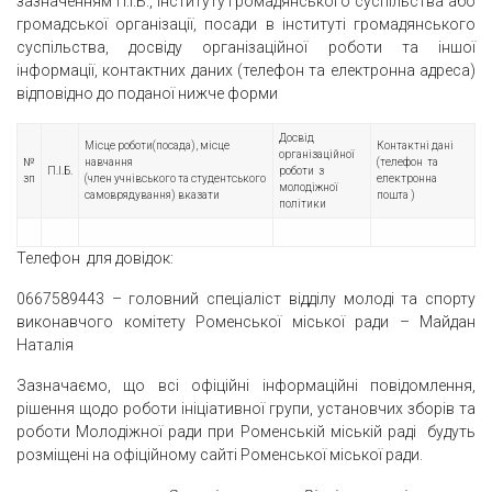
зазначенням П.І.Б., інституту громадянського суспільства або
громадської організації, посади в інституті громадянського
суспільства, досвіду організаційної роботи та іншої
інформації, контактних даних (телефон та електронна адреса)
відповідно до поданої нижче форми
Досвід
Місце роботи(посада), місце
Контактні дані
організаційної
№
навчання
(телефон та
П.І.Б.
роботи з
зп
(член учнівського та студентського
електронна
молодіжної
самоврядування) вказати
пошта )
політики
Телефон для довідок:
0667589443 – головний спеціаліст відділу молоді та спорту
виконавчого комітету Роменської міської ради – Майдан
Наталія
Зазначаємо, що всі офіційні інформаційні повідомлення,
рішення щодо роботи ініціативної групи, установчих зборів та
роботи Молодіжної ради при Роменській міській раді будуть
розміщені на офіційному сайті Роменської міської ради.