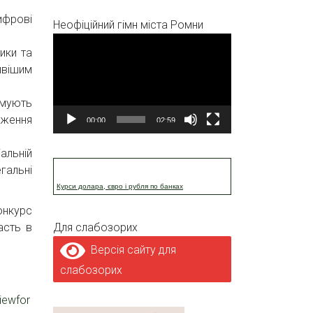
ифрові
Неофіційний гімн міста Ромни
Відеопрогравач
ики та
ивішим
имують
еження
00:00
02:59
альній
гальні
Курси долара, євро і рубля по банках
онкурс
асть в
Для слабозорих
Версія сайту для
слабозорих
iewfor