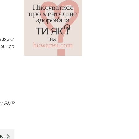
заявки
eu, за
ку РМР
ис