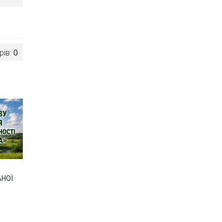
рів:
0
АНОЇ