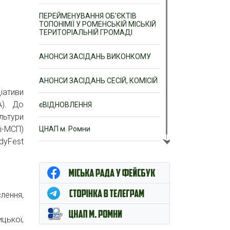
ПЕРЕЙМЕНУВАННЯ ОБ’ЄКТІВ
ТОПОНІМІЇ У РОМЕНСЬКІЙ МІСЬКІЙ
ТЕРИТОРІАЛЬНІЙ ГРОМАДІ
АНОНСИ ЗАСІДАНЬ ВИКОНКОМУ
АНОНСИ ЗАСІДАНЬ СЕСІЙ, КОМІСІЙ
іативи
A). До
єВІДНОВЛЕННЯ
льтури
і-МСП)
ЦНАП м. Ромни
dyFest
лення,
цької,