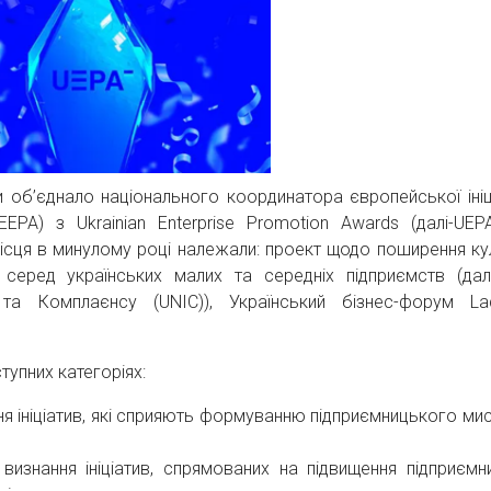
и об’єднало національного координатора європейської ініц
ЕЕРА) з Ukrainian Enterprise Promotion Awards (далі-UEP
і місця в минулому році належали: проект щодо поширення ку
 серед українських малих та середніх підприємств (дал
та Комплаєнсу (UNIC)), Український бізнес-форум La
тупних категоріях:
я ініціатив, які сприяють формуванню підприємницького мис
 визнання ініціатив, спрямованих на підвищення підприємни