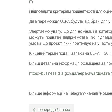
m
і відповідати критеріям прийнятності для оцін
Два переможця UEPA будуть відібрані для уч
Звертаємо увагу, що для номінації в катего
можуть приватні підприємства, які підпад
умови, що проєкт, який претендує на участь 
Кінцевий термін подачі заявки на UEPA – 30 
Більш детальна інформація розміщена за по
https://business.diia.gov.ua/eepa-awards-ukra
Більше інформації на Telegram-каналі “Роме
Попередній запис