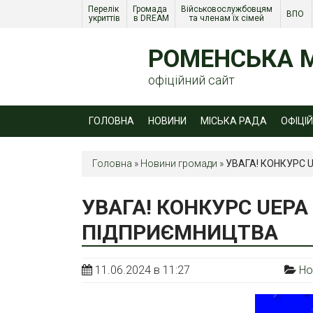
Перелік 
Громада 
Військовослужбовцям 
ВПО 
укриттів
в DREAM
та членам їх сімей 
РОМЕНСЬКА М
офіційний сайт
ГОЛОВНА
НОВИНИ
МІСЬКА РАДА
ОФІЦІ
Головна
»
Новини громади
»
УВАГА! КОНКУРС
УВАГА! КОНКУРС UEPA
ПІДПРИЄМНИЦТВА
11.06.2024 в 11:27
Но