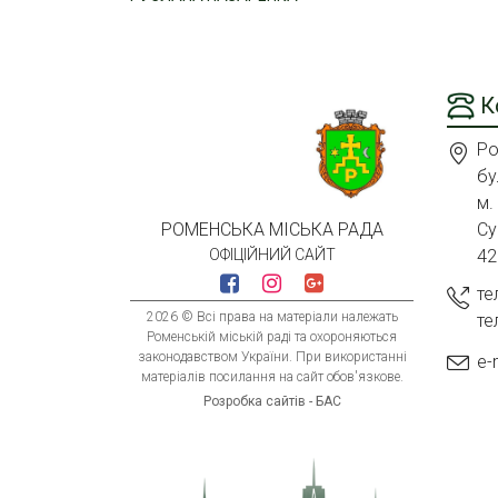
К
Ро
бу
м.
Су
РОМЕНСЬКА МІСЬКА РАДА
42
ОФІЦІЙНИЙ САЙТ
те
2026 © Всі права на матеріали належать
те
Роменській міській раді та охороняються
законодавством України. При використанні
e-
матеріалів посилання на сайт обов'язкове.
Розробка сайтів - БАС