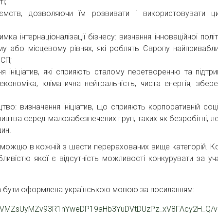
і;
иємств, дозволяючи їм розвивати і використовувати ц
ка інтернаціоналізації бізнесу: визнання інноваційної політ
ному або місцевому рівнях, які роблять Європу найпривабл
МСП;
ня ініціатив, які сприяють сталому перетворенню та підтр
 економіка, кліматична нейтральність, чиста енергія, збер
тво: визначення ініціатив, що сприяють корпоративній соці
ицтва серед малозабезпечених груп, таких як безробітні, ле
шин.
еможцю в кожній з шести перерахованих вище категорій. К
бливістю якої є відсутність можливості конкурувати за уч
на бути оформлена українською мовою за посиланням:
LSdVMZsUyMZv93R1nYweDP19aHb3YuDVtDUzPz_xV8FAcy2H_Q/v