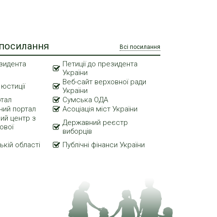
 посилання
Всі посилання
зидента
Петиції до президента
України
Веб-сайт верховної ради
 юстиції
України
ртал
Сумська ОДА
ний портал
Асоціація міст України
ий центр з
Державний реєстр
ової
виборців
ькій області
Публічні фінанси України