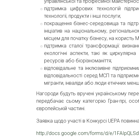
управлінської та професійної майстерност
підтримка цифрових технологій підпр
технології, продукти і інші послуги;
покращення бізнес-середовища та підтрим
ініціатив на національному, регіональ
місцем для початку бізнесу, на користь 
підтримка сталої трансформації: визнан
екологічні аспекти, такі як циркулярна
ресурсів або біорізноманіття;
відповідальне та інклюзивне підприємниц
відповідальності серед МСП та підприємн
мігранти, інваліди або люди етнічних мен
Нагороди будуть вручені українському пер
передбачає сьому категорію Гран-прі, осо
європейській частині.
Заявка щодо участі в Конкурсі UEPA повин
http://docs.google.com/forms/d/e/1FAIpQ