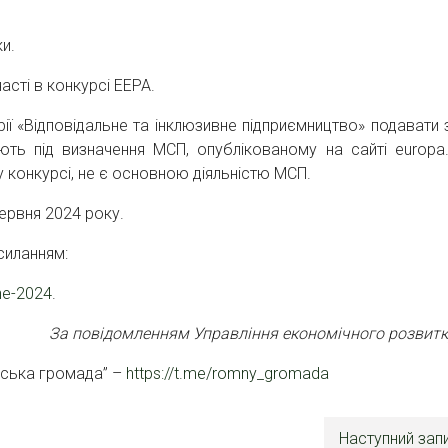
ки.
асті в конкурсі ЕЕРА.
рії «Відповідальне та інклюзивне підприємництво» подавати 
ають під визначення МСП, опублікованому на сайті europa.
у конкурсі, не є основною діяльністю МСП.
червня 2024 року.
силанням:
ine-2024
.
За повідомленням Управління економічного розвит
нська громада” –
https://t.me/romny_gromada
Наступний зап