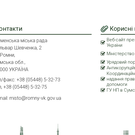
онтакти
Корисні
Веб-сайт пре
менська міська рада
України
львар Шевченка, 2
Міністерство
 Ромни,
мська обл.,
Урядовий по
Антикорупцій
000 УКРАЇНА
Координаційн
надання прав
л/факс: +38 (05448) 5-32-73
допомоги
л, +38 (05448) 5-32-75
ГУ НП в Сумс
mail: misto@romny-vk.gov.ua