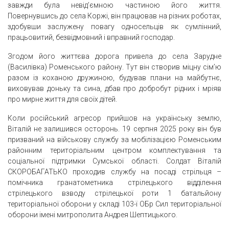
завжди була невід’ємною частиною його життя.
Повернувшись до села Коржі, він працював на різних роботах,
здобувши заслужену повагу односельців як сумлінний,
працьовитий, безвідмовний і вправний господар.
Згодом його життєва дорога привела до села Зарудне
(Василівка) Роменського району. Тут він створив міцну сім’ю
разом із коханою дружиною, будував плани на майбутнє,
виховував доньку та сина, дбав про добробут рідних і мріяв
про мирне життя для своїх дітей.
Коли російський агресор прийшов на українську землю,
Віталій не залишився осторонь. 19 серпня 2025 року він був
призваний на військову службу за мобілізацією Роменським
районним територіальним центром комплектування та
соціальної підтримки Сумської області. Солдат Віталій
СКОРОБАГАТЬКО проходив службу на посаді стрільця –
помічника гранатометника стрілецького відділення
стрілецького взводу стрілецької роти 1 батальйону
територіальної оборони у складі 103-ї ОБр Сил територіальної
оборони імені митрополита Андрея Шептицького.