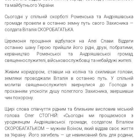
та майбутнього України.
Сьогодні у спільній скорботі Роменська та Андріяшівська
громади провели в останню земну путь свого Захисника —
солдата Віталія СКОРОБАГАТЬКА.
Церемонія прощання відбулася на Алеї Слави. Віддати
останню шану Герою прийшли його рідні, друзі, побратими,
керівництво Роменської та Андріяшівської громад,
священнослужителі, військовослужбовці та небайдужі жителі.
Живим коридором, ставши на коліна та схиливши голови,
земляки проводжали Віталія в останню путь. У спільній
молитві священнослужителі звернулися до Господа з
проханням упокоїти душу полеглого Захисника, звершивши
чин похорону.
Щирі слова співчуття рідним та близьким висловив міський
голова Олег СТОГНІЙ: «Сьогодні ми прощаємося з
уродженцем Андріяшівської громади, солдатом Віталієм
СКОРОБАГАТЬКОМ — мужнім Воїном, який віддав своє життя
за Україну. Його загибель — це невимовний біль для родини,