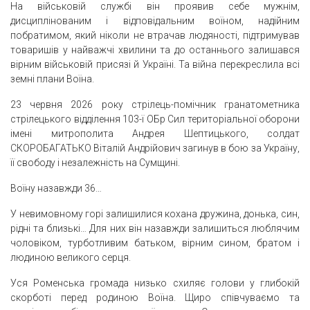
На військовій службі він проявив себе мужнім,
дисциплінованим і відповідальним воїном, надійним
побратимом, який ніколи не втрачав людяності, підтримував
товаришів у найважчі хвилини та до останнього залишався
вірним військовій присязі й Україні. Та війна перекреслила всі
земні плани Воїна.
23 червня 2026 року стрілець-помічник гранатометника
стрілецького відділення 103-ї ОБр Сил територіальної оборони
імені митрополита Андрея Шептицького, солдат
СКОРОБАГАТЬКО Віталій Андрійович загинув в бою за Україну,
її свободу і незалежність на Сумщині.
Воїну назавжди 36…
У невимовному горі залишилися кохана дружина, донька, син,
рідні та близькі… Для них він назавжди залишиться люблячим
чоловіком, турботливим батьком, вірним сином, братом і
людиною великого серця.
Уся Роменська громада низько схиляє голови у глибокій
скорботі перед родиною Воїна. Щиро співчуваємо та