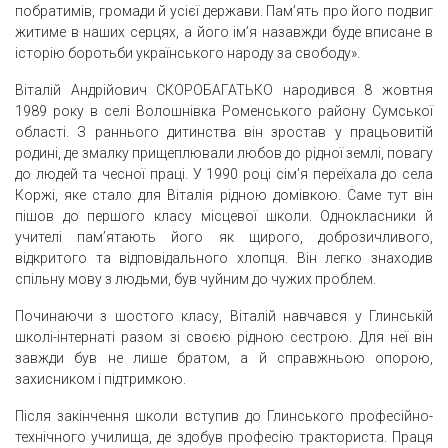
побратимів, громади й усієї держави. Пам’ять про його подвиг
житиме в наших серцях, а його ім’я назавжди буде вписане в
історію боротьби українського народу за свободу».
Віталій Андрійович СКОРОБАГАТЬКО народився 8 жовтня
1989 року в селі Волошнівка Роменського району Сумської
області. З раннього дитинства він зростав у працьовитій
родині, де змалку прищеплювали любов до рідної землі, повагу
до людей та чесної праці. У 1990 році сім’я переїхала до села
Коржі, яке стало для Віталія рідною домівкою. Саме тут він
пішов до першого класу місцевої школи. Однокласники й
учителі пам’ятають його як щирого, доброзичливого,
відкритого та відповідального хлопця. Він легко знаходив
спільну мову з людьми, був чуйним до чужих проблем.
Починаючи з шостого класу, Віталій навчався у Глинській
школі-інтернаті разом зі своєю рідною сестрою. Для неї він
завжди був не лише братом, а й справжньою опорою,
захисником і підтримкою.
Після закінчення школи вступив до Глинського професійно-
технічного училища, де здобув професію тракториста. Праця