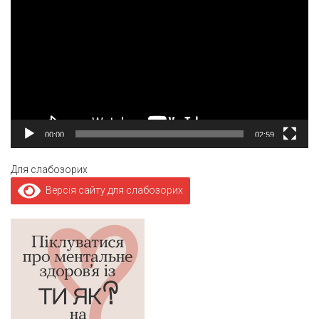
00:00
02:59
Для слабозорих
Версія сайту для слабозорих