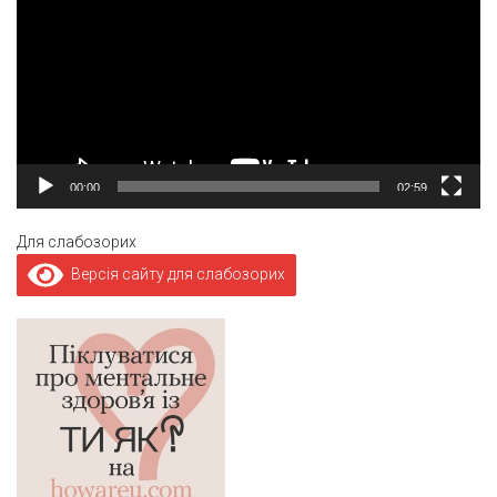
00:00
02:59
Для слабозорих
Версія сайту для слабозорих