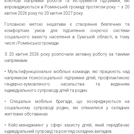
ключові напрямки роботи та інструменти підтримки, які
впроваджуються в Роменській громаді протягом року – з 20
квітня 2026 року по 20 квітня 2027 року.
Головною метою ініціативи є створення безпечних та
комфортних умов для підсилення існуючої системи
соціального захисту населення в Сумській області, в тому
числі і Роменської громади.
З 20 квітня 2026 року розпочали активну роботу за такими
напрямами:
• Мультифункціональні мобільні команди, які працюють над
напрямком психосоціальної підтримки дітей, профілактикою
гендерно-зумовленого насильства та веденням
індивідуального супроводу дітей та родин.
• Спеціальні мобільні бригади, що зосереджуються на
соціальному супроводі родин, які опинилися у складних
життєвих обставинах.
• Кейс-менеджмент у сфері захисту дітей, який передбачає
індивідуальний супровід та розгляд складних випадків.