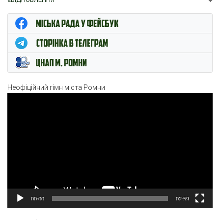
ЦНАП м. Ромни
Неофіційний гімн міста Ромни
Відеопрогравач
00:00
02:59