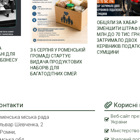
ОБІЦЯЛИ ЗА ХАБАР
ЗМЕНШИТИ ШТРАФ ІЗ
МЛН ДО 70 ТИС. ГРН
ЗАТРИМАЛО ДВОХ
КЕРІВНИКІВ ПОДАТ
А
З 6 СЕРПНЯ У РОМЕНСЬКІЙ
СУМЩИНИ
НІ ДЛЯ
ГРОМАДІ СТАРТУЄ
БІЗНЕСУ
ВИДАЧА ПРОДУКТОВИХ
НАБОРІВ ДЛЯ
БАГАТОДІТНИХ СІМЕЙ
онтакти
Корисні
Веб-сайт пре
менська міська рада
України
львар Шевченка, 2
Міністерство
 Ромни,
мська обл.,
Урядовий по