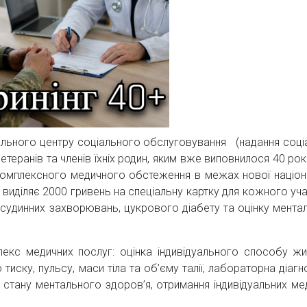
іального центру соціального обслуговування (надання соці
теранів та членів їхніх родин, яким вже виповнилося 40 рок
омплексного медичного обстеження в межах нової націон
виділяє 2000 гривень на спеціальну картку для кожного уча
судинних захворювань, цукрового діабету та оцінку мента
екс медичних послуг: оцінка індивідуального способу жи
тиску, пульсу, маси тіла та об’єму талії, лабораторна діаг
а стану ментального здоров’я, отримання індивідуальних ме