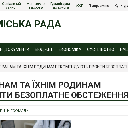
Соціальний 
Ментальне 
Гуманітарна 
ЖКГ 
Підприємцю 
Культур
захист 
здоров’я
допомога
ІСЬКА РАДА
ЙНІ ДОКУМЕНТИ
БЮДЖЕТ
ЕКОНОМІКА
СУСПІЛЬСТВО
НА
ЕТЕРАНАМ ТА ЇХНІМ РОДИНАМ РЕКОМЕНДУЮТЬ ПРОЙТИ БЕЗОПЛАТ
АНАМ ТА ЇХНІМ РОДИНАМ
ТИ БЕЗОПЛАТНЕ ОБСТЕЖЕНН
вини громади