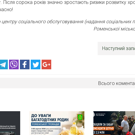
. Після сорока років значно зростають ризики розвитку хро
часно!
 центру соціального обслуговування
(надання соціальних п
Роменської місько
Наступний зап
Всього комента