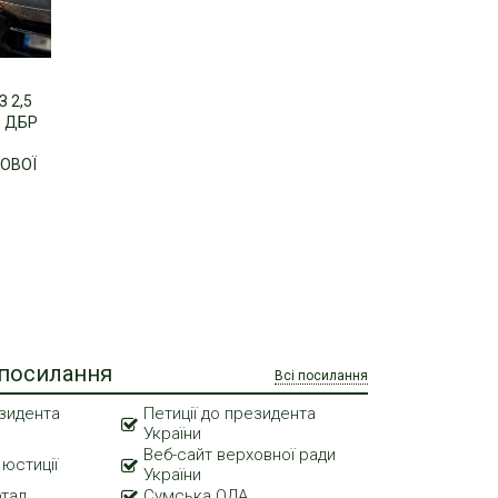
 2,5
: ДБР
КОВОЇ
 посилання
Всі посилання
зидента
Петиції до президента
України
Веб-сайт верховної ради
 юстиції
України
ртал
Сумська ОДА