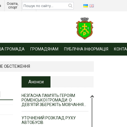
Освіта, 
Діти 
а 
спорт 
війни 
ША ГРОМАДА
ГРОМАДЯНАМ
ПУБЛІЧНА ІНФОРМАЦІЯ
КОНТА
НЕ ОБСТЕЖЕННЯ
Анонси
Я
НЕЗГАСНА ПАМ’ЯТЬ ГЕРОЯМ
РОМЕНСЬКОЇ ГРОМАДИ: О
ДЕВ’ЯТІЙ ЗБЕРЕЖІТЬ МОВЧАННЯ…
УТОЧНЕНИЙ РОЗКЛАД РУХУ
АВТОБУСІВ