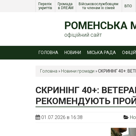
Перелік 
Громада 
Військовослужбовцям 
ВПО 
укриттів
в DREAM
та членам їх сімей 
РОМЕНСЬКА М
офіційний сайт
ГОЛОВНА
НОВИНИ
МІСЬКА РАДА
ОФІЦІ
Головна
»
Новини громади
»
СКРИНІНГ 40+: В
СКРИНІНГ 40+: ВЕТЕР
РЕКОМЕНДУЮТЬ ПРОЙ
01.07.2026 в 16:38
Но