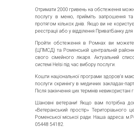
Отримати 2000 гривень на обстеження можна
послугу в меню, прийміть запрошення та в
протягом кількох днів. Якщо ви не користу
реєстрації або у відділення ПриватБанку для
Пройти обстеження в Ромнах ви можете 
(ЦПМСД) та Роменській центральній районн
свого сімейного лікаря. Актуальний спи
системі Helsi під час вибору послуги.
Кошти національної програми здоров’я маю
послуги скринінгу в медичних закладах-парт
Після закінчення цих термінів невикориста
Шановні ветерани! Якщо вам потрібна доп
«Ветеранський простір» Територіаьного ц
Роменської міської ради. Наша адреса: м.Ро
05448 54182.