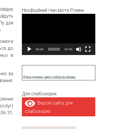
овідну
Неофіційний гімн міста Ромни
ійдуть
Відеопрогравач
Пу для
.
помоги
ься до
00:00
02:59
дньо в
чно за
Курси долара, євро і рубля по банках
вання.
Для слабозорих
ілення
Версія сайту для
ослуг)
слабозорих
06 31,