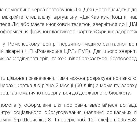
 самостійно через застосунок Дія. Для цього знайдіть відп
ідкрийте спеціальну віртуальну «Дія.Картку». Кошти над
єтеся Дія або маєте кнопковий телефон, зверніться до ЦНА
 оформлення фізичної пластикової картки «Скринінг здоров’я»
у Роменському центрі первинної медико-санітарної до
ій лікарні (КНП «Роменська ЦРЛ» РМР). Для цього зверніт
сок закладів-партнерів також відображається безпосере
ть цільове призначення. Ними можна розрахуватися виклю
нерах. Картка діє рівно 2 місяці (60 днів) з моменту зараху
ні гроші автоматично повернуться до державного бюджету.
омога у оформленні цієї програми, звертайтеся до відд
ентру соціального обслуговування (надання соціальних п
мни, б-р Шевченка, 8, ІІ поверх, каб. 12, телефон: 096 853 