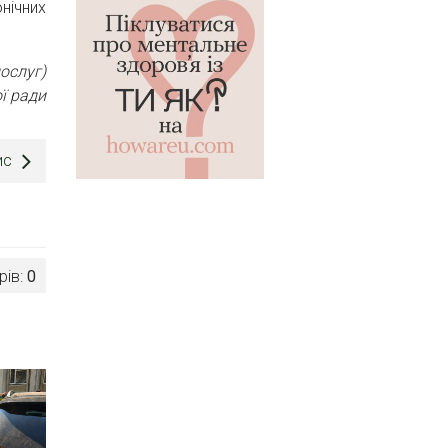
нічних
ослуг)
ї ради
ис
рів:
0