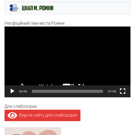
Неофіційний гімн міста Ромни
Відеопрогравач
00:00
02:59
Для слабозорих
Версія сайту для слабозорих