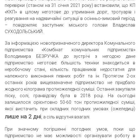
перевірки (станом на 31 січня 2021 року) встановили, що КП
«ККП» в цілому неготове до утримання доріг, тротуарів і
реагування на надзвичайні ситуації в осінньо-зимовий період,
– повідомляє заступник міського голови Владислав
СУХОДОЛЬСЬКИЙ.
За інформацією новопризначеного директора Комунального
підприємства «Комбінат комунальних підприємств»
Володимира БЕЗРУЧКА до зустрічі з негодою дане
підприємство неготове: більшість техніки знаходиться в
неробочому стані, кількість працівників недостатня для
належного виконання певних робіт та ін. Протягом 2-ох
останніх років вищезазначене підприємство не придбало
жодного кілограма протиожеледної суміші. Остання закупівля
піску, солі, гранвідсіву була в 2018 році. На сьогодні
залишилося орієнтовно 50-60 тон протиожиледної суміші,
якої вистачить при складних погодних умовах (ожеледиці)
лише на 2 дні
, а сіль відсутня взагалі.
При значному погіршенні погодних умов, поки що
підприємство не має можливості організувати роботу в