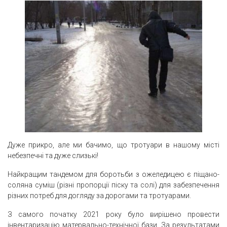
Дуже прикро, але ми бачимо, що тротуари в нашому місті
небезпечні та дуже слизькі!
Найкращим тандемом для боротьби з ожеледицею є піщано-
соляна суміш (різні пропорції піску та солі) для забезпечення
різних потреб для догляду за дорогами та тротуарами.
З самого початку 2021 року було вирішено провести
інвентаризацію матервально-технічної бази. За результатами