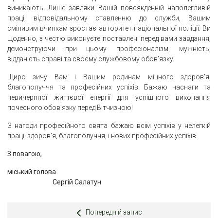
виникають.
Лише завдяки Вашій повсякденній наполегливій
праці, відповідальному ставленню до служби, Вашим
сміливим вчинкам зростає авторитет національної поліції. Ви
щоденно, з честю виконуєте поставлені перед вами завдання,
демонструючи при цьому професіоналізм, мужність,
відданість справі та своєму службовому обов’язку.
Щиро зичу Вам і Вашим родинам міцного здоров’я,
благополуччя та професійних успіхів. Бажаю наснаги та
невичерпної життєвої енергії для успішного виконання
почесного обов’язку перед Вітчизною!
З нагоди професійного свята бажаю всім успіхів у нелегкій
праці, здоров’я, благополуччя, і нових професійних успіхів.
З повагою,
міський голова
Сергій Салатун
Попередній запис