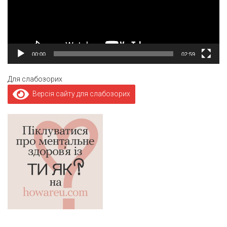
00:00
02:59
Для слабозорих
Версія сайту для слабозорих