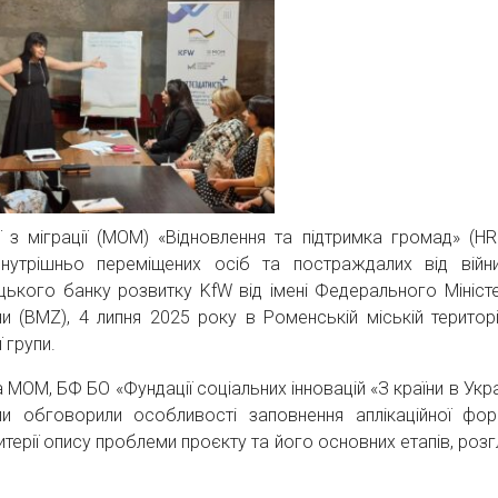
ї з міграції (МОМ) «Відновлення та підтримка громад» (HR
 внутрішньо переміщених осіб та постраждалих від війн
ецького банку розвитку KfW від імені Федерального Мініст
ни (BMZ), 4 липня 2025 року в Роменській міській територі
 групи.
МОМ, БФ БО «Фундації соціальних інновацій «З країни в Украї
и обговорили особливості заповнення аплікаційної фо
итерії опису проблеми проєкту та його основних етапів, роз