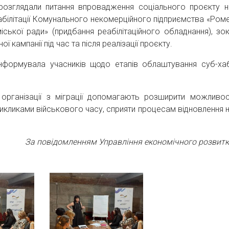
розглядали питання впровадження соціального проєкту н
еабілітації Комунального некомерційного підприємства «Ром
іської ради» (придбання реабілітаційного обладнання), зо
 кампанії під час та після реалізації проєкту.
інформувала учасників щодо етапів облаштування суб-ха
 організації з міграції допомагають розширити можливос
викликами військового часу, сприяти процесам відновлення на
За повідомленням Управління економічного розвит