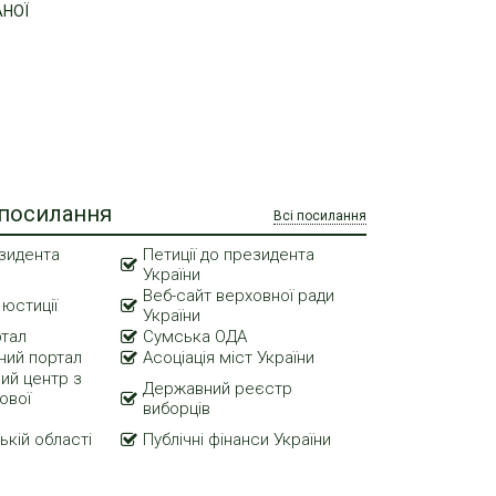
АНОЇ
 посилання
Всі посилання
зидента
Петиції до президента
України
Веб-сайт верховної ради
 юстиції
України
ртал
Сумська ОДА
ний портал
Асоціація міст України
ий центр з
Державний реєстр
ової
виборців
ькій області
Публічні фінанси України