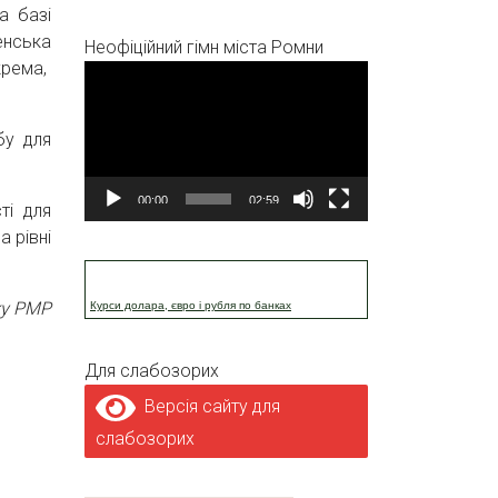
а базі
енська
Неофіційний гімн міста Ромни
крема,
Відеопрогравач
бу для
00:00
02:59
ті для
 рівні
ку РМР
Курси долара, євро і рубля по банках
Для слабозорих
Версія сайту для
слабозорих