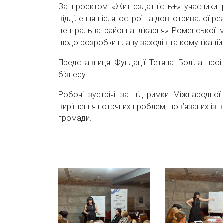
За проєктом «Життєздатність+» учасники 
відділення післягострої та довготривалої р
центральна районна лікарня» Роменської м
щодо розробки плану заходів та комунікаційної
Представниця Фундації Тетяна Боліла про
бізнесу.
Робочі зустрічі за підтримки Міжнародної
вирішення поточних проблем, пов’язаних із 
громади.