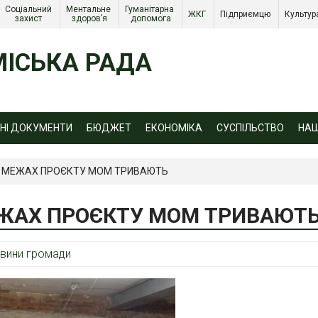
Соціальний 
Ментальне 
Гуманітарна 
ЖКГ 
Підприємцю 
Культур
захист 
здоров’я
допомога
ІСЬКА РАДА
ЙНІ ДОКУМЕНТИ
БЮДЖЕТ
ЕКОНОМІКА
СУСПІЛЬСТВО
НА
 В МЕЖАХ ПРОЄКТУ МОМ ТРИВАЮТЬ
МЕЖАХ ПРОЄКТУ МОМ ТРИВАЮТ
вини громади