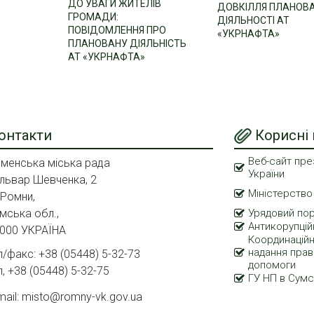
ДО УВАГИ ЖИТЕЛІВ
ДОВКІЛЛЯ ПЛАНОВ
ГРОМАДИ:
ДІЯЛЬНОСТІ АТ
ПОВІДОМЛЕННЯ ПРО
«УКРНАФТА»
ПЛАНОВАНУ ДІЯЛЬНІСТЬ
АТ «УКРНАФТА»
онтакти
Корисні
Веб-сайт пре
менська міська рада
України
львар Шевченка, 2
Міністерство
 Ромни,
мська обл.,
Урядовий по
Антикорупцій
000 УКРАЇНА
Координаційн
надання прав
л/факс: +38 (05448) 5-32-73
допомоги
л, +38 (05448) 5-32-75
ГУ НП в Сумс
mail: misto@romny-vk.gov.ua