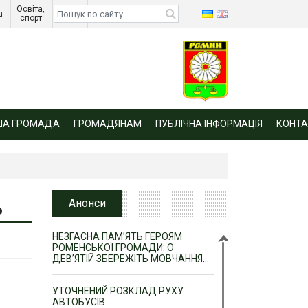
Освіта, 
Діти 
а 
спорт 
війни 
ША ГРОМАДА
ГРОМАДЯНАМ
ПУБЛІЧНА ІНФОРМАЦІЯ
КОНТА
Ь
Анонси
НЕЗГАСНА ПАМ’ЯТЬ ГЕРОЯМ
РОМЕНСЬКОЇ ГРОМАДИ: О
ДЕВ’ЯТІЙ ЗБЕРЕЖІТЬ МОВЧАННЯ…
УТОЧНЕНИЙ РОЗКЛАД РУХУ
АВТОБУСІВ