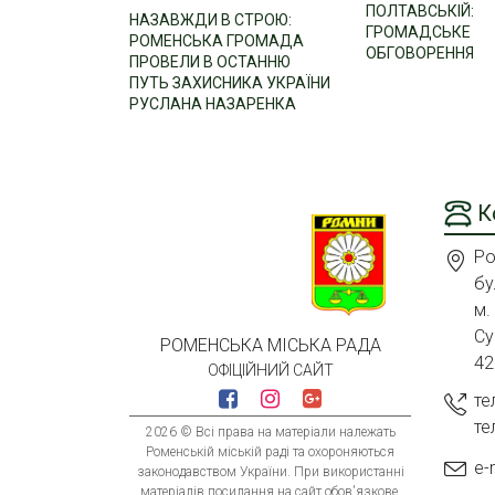
ПОЛТАВСЬКІЙ:
НАЗАВЖДИ В СТРОЮ:
ГРОМАДСЬКЕ
РОМЕНСЬКА ГРОМАДА
ОБГОВОРЕННЯ
ПРОВЕЛИ В ОСТАННЮ
ПУТЬ ЗАХИСНИКА УКРАЇНИ
РУСЛАНА НАЗАРЕНКА
К
Ро
бу
м.
Су
РОМЕНСЬКА МІСЬКА РАДА
42
ОФІЦІЙНИЙ САЙТ
те
те
2026 © Всі права на матеріали належать
Роменській міській раді та охороняються
e-
законодавством України. При використанні
матеріалів посилання на сайт обов'язкове.