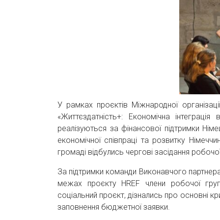
У рамках проєктів Міжнародної організаці
«Життєздатність+: Економічна інтеграція
реалізуються за фінансової підтримки Нім
економічної співпраці та розвитку Німеччи
громаді відбулись чергові засідання робочої
За підтримки команди Виконавчого партнера 
межах проєкту HREF члени робочої груп
соціальний проєкт, дізнались про основні кр
заповнення бюджетної заявки.