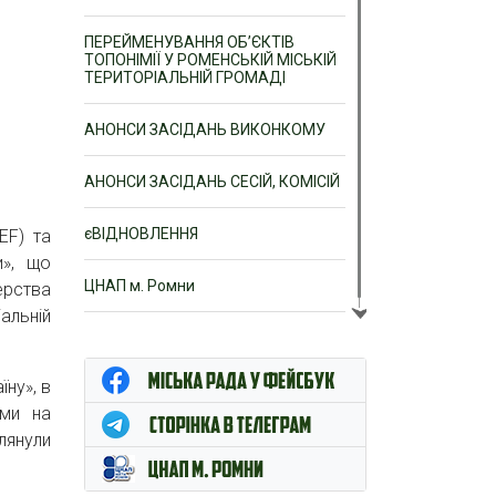
ПЕРЕЙМЕНУВАННЯ ОБ’ЄКТІВ
ТОПОНІМІЇ У РОМЕНСЬКІЙ МІСЬКІЙ
ТЕРИТОРІАЛЬНІЙ ГРОМАДІ
АНОНСИ ЗАСІДАНЬ ВИКОНКОМУ
АНОНСИ ЗАСІДАНЬ СЕСІЙ, КОМІСІЙ
єВІДНОВЛЕННЯ
EF) та
и», що
ЦНАП м. Ромни
ерства
альній
ну», в
рми на
глянули