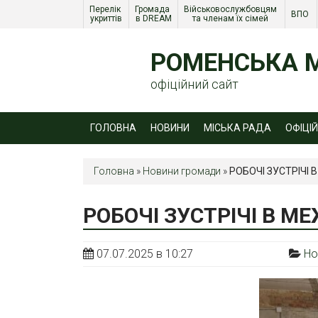
Перелік 
Громада 
Військовослужбовцям 
ВПО 
укриттів
в DREAM
та членам їх сімей 
РОМЕНСЬКА М
офіційний сайт
ГОЛОВНА
НОВИНИ
МІСЬКА РАДА
ОФІЦІ
Головна
»
Новини громади
»
РОБОЧІ ЗУСТРІЧІ
РОБОЧІ ЗУСТРІЧІ В 
07.07.2025 в 10:27
Но