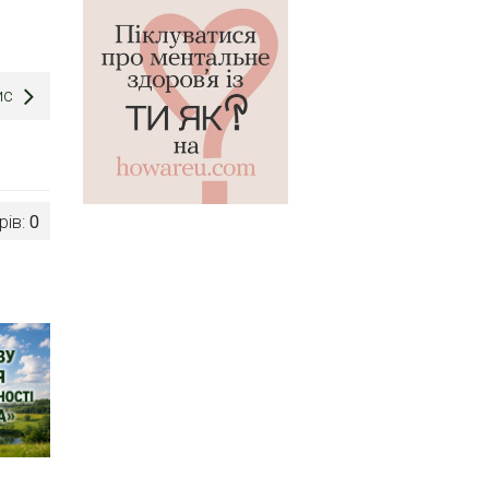
ис
рів:
0