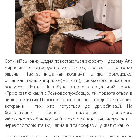
Сотні військових щодня повертаються з фронту – додому. Але
мирне життя потребує нових навичок, професій і стартових
рішень. Так за ініціативи компанії Uniqid
,
Громадської
організація «Залізні крила» (м. Львів), військового психолога і
рекрутера Наталії Янів було створено соціальний проект
«Профкваліфікація військовослужбовців, які повертаються в
цивільне життя». Проект створено спеціально для військових,
ветеранів і тих, хто готується до демобілізації. На
безкоштовній основі надається допомога
військовослужбовцям знайти своє місце в цивільному світі –
через профорієнтацію, навчання та професійну кваліфікацію.
Проект охоплює питання допомоги психолога, визначення