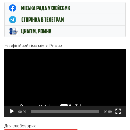
ЦНАП м. Ромни
Неофіційний гімн міста Ромни
Відеопрогравач
00:00
02:59
Для слабозорих