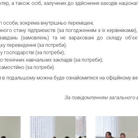
ер, а також осіб, залучених до здійснення заходів націона
ті особи, зокрема внутрішньо переміщені;
ного стану підприємств (за погодженням з їх керівниками),
 завдань (замовлень) та не зараховані до складу об’єк
ку переведення (за потреби);
 господарстві (за потреби);
о-технічних навчальних закладів (за потреби);
амостійно (за потреби).
м в подальшому можна буде ознайомитися на офіційному ве
За повідомленням загального в