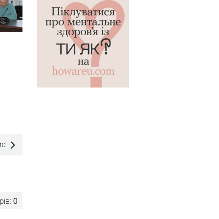
ис
рів:
0