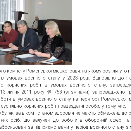
о комітету Роменської міської ради, на якому розглянуто п
т в умовах воєнного стану у 2023 році. Відповідно до П
ьно корисних робіт в умовах воєнного стану, затверд
д 13 липня 2011 року № 753 (зі змінами), запроваджено т
роботи в умовах воєнного стану на території Роменської м
суспільно корисних робіт працездатні особи, у тому числі,
жбу, які за віком і станом здоров’я не мають обмежень до 
тних осіб, що залучені до роботи в оборонній сфері та
заброньовані за підприємствами у період воєнного стану з