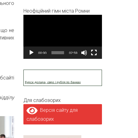
льного
Неофіційний гімн міста Ромни
Відеопрогравач
 що не
тивних
00:00
02:59
бсайті
Курси долара, євро і рубля по банках
ідділу
Для слабозорих
Версія сайту для
слабозорих