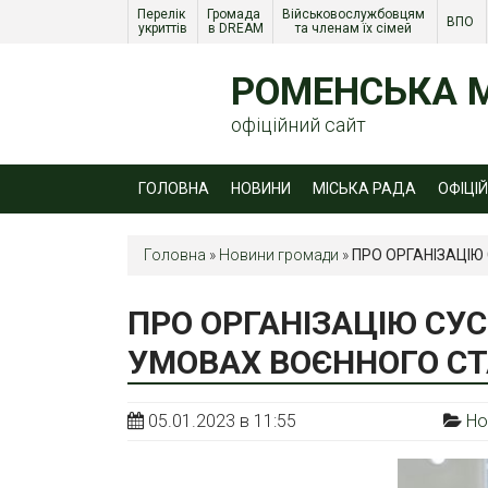
Перелік 
Громада 
Військовослужбовцям 
ВПО 
укриттів
в DREAM
та членам їх сімей 
РОМЕНСЬКА М
офіційний сайт
ГОЛОВНА
НОВИНИ
МІСЬКА РАДА
ОФІЦІ
Головна
»
Новини громади
»
ПРО ОРГАНІЗАЦІЮ
ПРО ОРГАНІЗАЦІЮ СУС
УМОВАХ ВОЄННОГО СТА
05.01.2023 в 11:55
Но