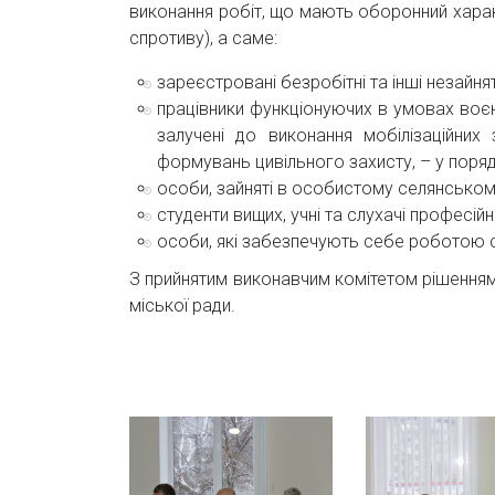
виконання робіт, що мають оборонний характ
спротиву), а саме:
зареєстровані безробітні та інші незайня
працівники функціонуючих в умовах воєн
залучені до виконання мобілізаційних
формувань цивільного захисту, – у поряд
особи, зайняті в особистому селянському
студенти вищих, учні та слухачі професійн
особи, які забезпечують себе роботою с
З прийнятим виконавчим комітетом рішення
міської ради.