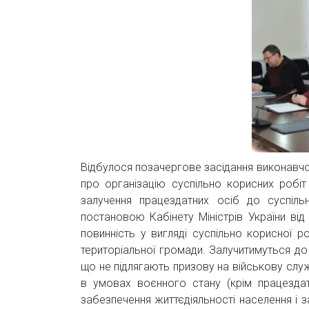
Відбулося позачергове засідання виконавчог
про організацію суспільно корисних робі
залучення працездатних осіб до суспіл
постановою Кабінету Міністрів України ві
повинність у вигляді суспільно корисної 
територіальної громади. Залучитимуться до 
що не підлягають призову на військову слу
в умовах воєнного стану (крім працезда
забезпечення життєдіяльності населення і 