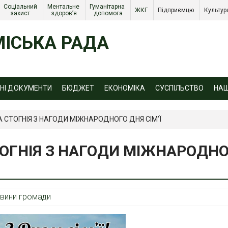
Соціальний 
Ментальне 
Гуманітарна 
ЖКГ 
Підприємцю 
Культур
захист 
здоров’я
допомога
ІСЬКА РАДА
ЙНІ ДОКУМЕНТИ
БЮДЖЕТ
ЕКОНОМІКА
СУСПІЛЬСТВО
НА
А СТОГНІЯ З НАГОДИ МІЖНАРОДНОГО ДНЯ СІМ’Ї
ТОГНІЯ З НАГОДИ МІЖНАРОДН
вини громади