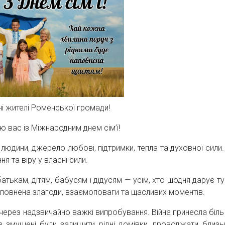
і жителі Роменської громади!
ю вас із Міжнародним днем сім’ї!
 людини, джерело любові, підтримки, тепла та духовної сили.
я та віру у власні сили.
тькам, дітям, бабусям і дідусям — усім, хто щодня дарує ту
сповнена злагоди, взаємоповаги та щасливих моментів.
ь через надзвичайно важкі випробування. Війна принесла біль
в змушені були залишити рідні домівки, проводжати близь