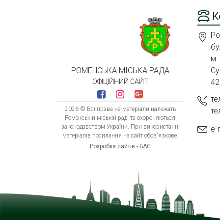
К
Ро
бу
м.
Су
РОМЕНСЬКА МІСЬКА РАДА
42
ОФІЦІЙНИЙ САЙТ
те
2026 © Всі права на матеріали належать
те
Роменській міській раді та охороняються
законодавством України. При використанні
e-
матеріалів посилання на сайт обов'язкове.
Розробка сайтів - БАС