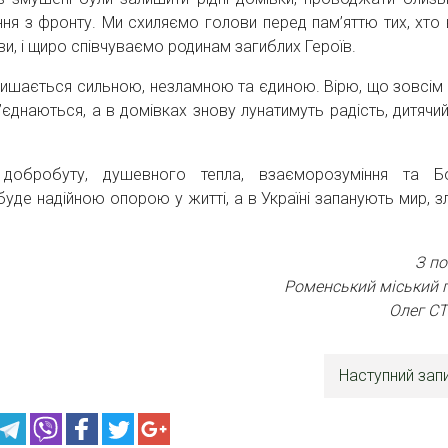
ння з фронту. Ми схиляємо голови перед пам’яттю тих, хто 
и, і щиро співчуваємо родинам загиблих Героїв.
алишається сильною, незламною та єдиною. Вірю, що зовсім
єднаються, а в домівках знову лунатимуть радість, дитячий 
 добробуту, душевного тепла, взаєморозуміння та 
уде надійною опорою у житті, а в Україні запанують мир, з
З п
Роменський міський 
Олег С
Наступний зап