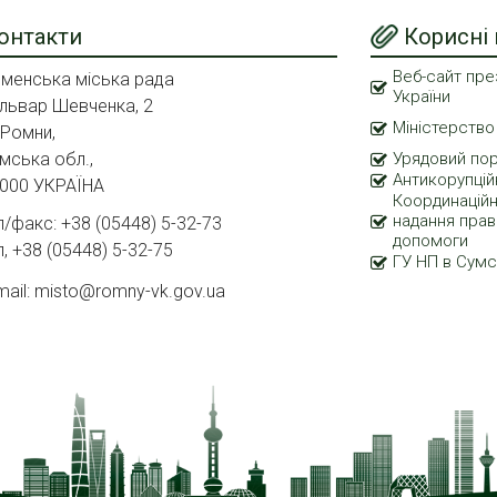
онтакти
Корисні
Веб-сайт пре
менська міська рада
України
львар Шевченка, 2
Міністерство
 Ромни,
мська обл.,
Урядовий по
Антикорупцій
000 УКРАЇНА
Координаційн
надання прав
л/факс: +38 (05448) 5-32-73
допомоги
л, +38 (05448) 5-32-75
ГУ НП в Сумс
mail: misto@romny-vk.gov.ua