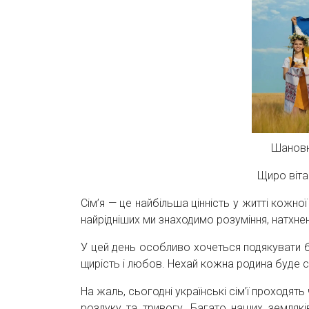
Шановн
Щиро віта
Сім’я — це найбільша цінність у житті кожної
найрідніших ми знаходимо розуміння, натхненн
У цей день особливо хочеться подякувати ба
щирість і любов. Нехай кожна родина буде 
На жаль, сьогодні українські сім’ї проходят
розлуку та тривогу. Багато наших землякі