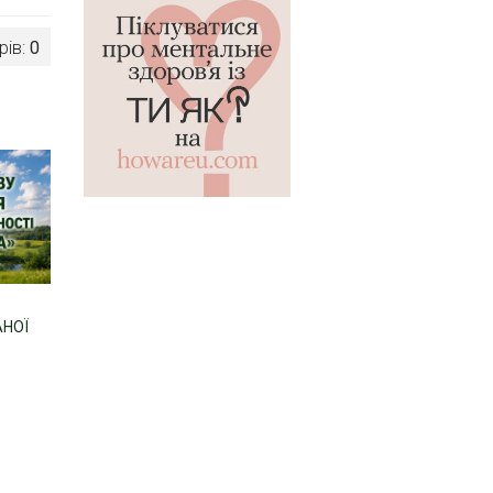
рів:
0
АНОЇ