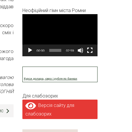
віддав
Неофіційний гімн міста Ромни
Відеопрогравач
 скоро
сміх і
Божого
00:00
02:59
лагода
овагою
Курси долара, євро і рубля по банках
голова
ТОГНІЙ
Для слабозорих
Версія сайту для
ис
слабозорих