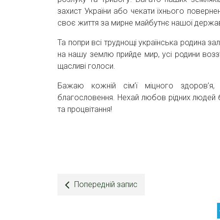
захист України або чекати їхнього поверне
своє життя за мирне майбутнє нашої держав
Та попри всі труднощі українська родина з
на нашу землю прийде мир, усі родини возз’
щасливі голоси.
Бажаю кожній сім’ї міцного здоров’я,
благословення. Нехай любов рідних людей б
та процвітання!
Попередній запис