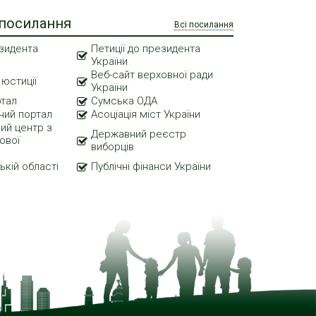
 посилання
Всі посилання
зидента
Петиції до президента
України
Веб-сайт верховної ради
 юстиції
України
ртал
Сумська ОДА
ний портал
Асоціація міст України
ий центр з
Державний реєстр
ової
виборців
ькій області
Публічні фінанси України