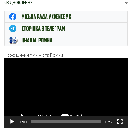
єВІДНОВЛЕННЯ
ЦНАП м. Ромни
Неофіційний гімн міста Ромни
Відеопрогравач
00:00
02:59