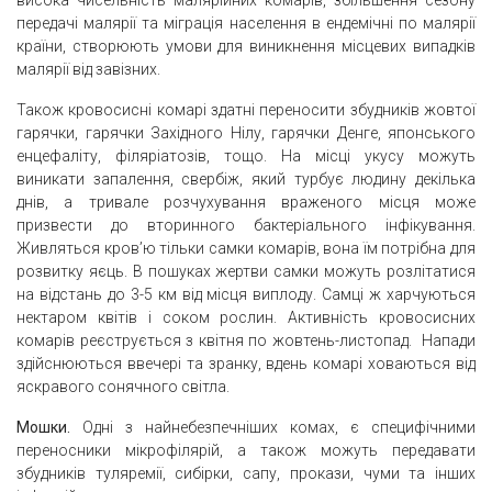
передачі малярії та міграція населення в ендемічні по малярії
країни, створюють умови для виникнення місцевих випадків
малярії від завізних.
Також кровосисні комарі здатні переносити збудників жовтої
гарячки, гарячки Західного Нілу, гарячки Денге, японського
енцефаліту, філяріатозів, тощо. На місці укусу можуть
виникати запалення, свербіж, який турбує людину декілька
днів, а тривале розчухування враженого місця може
призвести до вторинного бактеріального інфікування.
Живляться кров’ю тільки самки комарів, вона їм потрібна для
розвитку яєць. В пошуках жертви самки можуть розлітатися
на відстань до 3-5 км від місця виплоду. Самці ж харчуються
нектаром квітів і соком рослин. Активність кровосисних
комарів реєструється з квітня по жовтень-листопад. Напади
здійснюються ввечері та зранку, вдень комарі ховаються від
яскравого сонячного світла.
Мошки.
Одні з найнебезпечніших комах, є специфічними
переносники мікрофілярій, а також можуть передавати
збудників туляремії, сибірки, сапу, прокази, чуми та інших