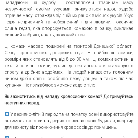
нападаючи на худобу і доставляючи тваринам масу
незручностей своїми укусами: знижуються надої, худоба
втрачає масу, страждає від гнійних ранок в місцях укусів. Укус
гедзя неприємний та небезпечний і для людини. Токсична
слина гедзя, яка впорскується комахою в ранку, викликає
сильний набряк і, навіть, шоковий стан.
Ці комахи масово поширені на території Донецької області.
Серед кровосисних двокрилих гедзі – найбільші комахи,
розміри яких становлять від 8 до 30 мм. Ці комахи активні в
теплі й сонячні години, чутливі до нестачі вологи, вгамовують
спрагу в дрібних водоймах. На людей нападають головним
чином дрібні сліпні, особливо перед дощем, а також під час
купання – їх приваблює змочене водою тіло.
Як захиститись від нападу кровосисних комах? Дотримуйтесь
наступних порад.
У весняно-літній період та на початку осені використовуйте
антимоскітні сітки на дверях та вікнах своїх будинків, квартир
для захисту від проникнення кровососів до приміщень.