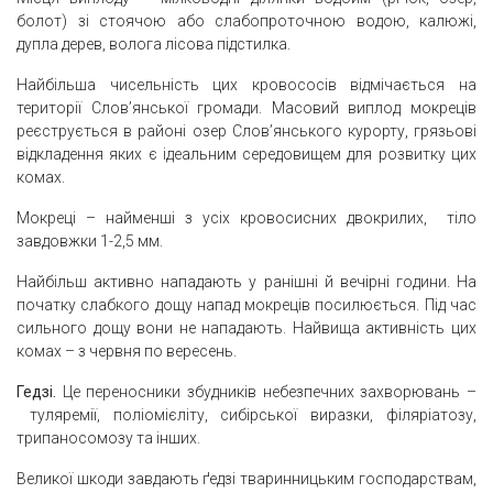
болот) зі стоячою або слабопроточною водою, калюжі,
дупла дерев, волога лісова підстилка.
Найбільша чисельність цих кровососів відмічається на
території Слов’янської громади. Масовий виплод мокреців
реєструється в районі озер Слов’янського курорту, грязьові
відкладення яких є ідеальним середовищем для розвитку цих
комах.
Мокреці – найменші з усіх кровосисних двокрилих, тіло
завдовжки 1-2,5 мм.
Найбільш активно нападають у ранішні й вечірні години. На
початку слабкого дощу напад мокреців посилюється. Під час
сильного дощу вони не нападають. Найвища активність цих
комах – з червня по вересень.
Гедзі.
Це переносники збудників небезпечних захворювань –
туляремії, поліомієліту, сибірської виразки, філяріатозу,
трипаносомозу та інших.
Великої шкоди завдають ґедзі тваринницьким господарствам,