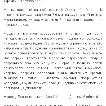
інфекційних захворювань.
Мошки поширені на всій території Донецької області. Це
невеличкі комахи, завдовжки 2-6 мм, нагадують дрібних мух.
Місця виплоду мошок – струмки й річки зі швидкоплинною
прісною водою.
Мошки є злісними кровососами
.
У спекотні дні вони
нападають вранці, й особливо, у вечірні години, а в прохолодні
й хмарні – всередині дня. Своїми укусами спричиняють багато
неприємностей, бо одночасно нападати на людину може до
кількох сотен кровососів. Укуси дуже болючі, слина мошок
має отруйні властивості. Особливо страждають люди з
алергічною реакцією на укуси. Наразі з появою папул,
припухлості, погіршується і загальний стан: виникають
набряки, гіперемія, запалення різних внутрішніх органів,
змінюються пульс і частота дихання, погіршується
координація рухів і точність реакцій. Людина не може спокійно
працювати, відпочивати.
Мокреці.
Розповсюджені в Україні, в т.ч. в Донецькій області.
Місця виплоду – мілководні ділянки водойм (річок, озер,