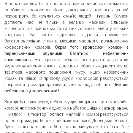
З початком літа багато клопоту нам спричиняють комахи, а
особливо, кровосисні. Вони дошкуляють нам весь теплий
період року, бо живляться кров’ю людей і тварин. Комахи
дістають нас не тільки в зелених масивах, сільській
місцевості, на приватних та дачних ділянках, але й у міських
квартирах. Бо часто підтоплені підвальні приміщення
багатоповерхівок стають місцями масового розмноження
кровосисних комарів.
Окрім того, кровосисні комахи є
переносниками збудників багатьох небезпечних
захворювань.
На території області реєструються десятки
видів кровосисних комах. Донецька область відноситься до
території масового поширення гнусу, інших небезпечних
комах та кліщів. З приводу укусів кровососів реєструються
звернення громадян до лікувальних закладів області
. Чим же
небезпечні ці переносники?
Комарі.
В першу чергу, небезпеку для людини несуть малярійні
комарі, як переносники одного з найстрашніших захворювань
– малярії. На території області малярійні комарі реєструються
по всіх громадах. Місцеві випадки малярії в Донецькій області
були ліквідовані ще в 60-х роках минулого століття. Але
висока чисельність малярійних комарів, збільшення сезону