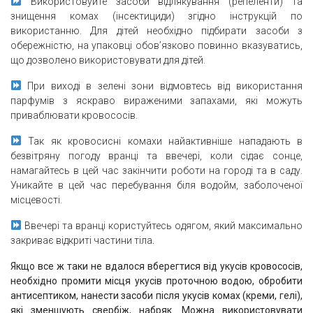
Використовуйте засоби відлякування (репеленти) та
знищення комах (інсектициди) згідно інструкцій по
використанню. Для дітей необхідно підбирати засоби з
обережністю, на упаковці обов’язково повинно вказуватись,
що дозволено використовувати для дітей.
При виході в зелені зони відмовтесь від використання
парфумів з яскраво вираженими запахами, які можуть
приваблювати кровососів.
Так як кровосисні комахи найактивніше нападають в
безвітряну погоду вранці та ввечері, коли сідає сонце,
намагайтесь в цей час закінчити роботи на городі та в саду.
Уникайте в цей час перебування біля водойм, заболоченої
місцевості.
Ввечері та вранці користуйтесь одягом, який максимально
закриває відкриті частини тіла
.
Якщо все ж таки не вдалося вберегтися від укусів кровососів,
необхідно промити місця укусів проточною водою, обробити
антисептиком, нанести засоби після укусів комах (креми, гелі),
які зменшують свербіж, набряк.
Можна використовувати