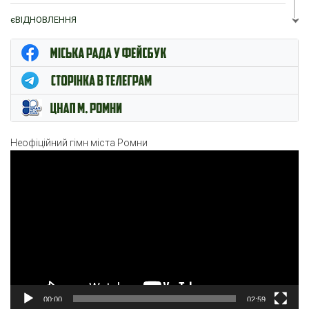
єВІДНОВЛЕННЯ
ЦНАП м. Ромни
Неофіційний гімн міста Ромни
Відеопрогравач
00:00
02:59