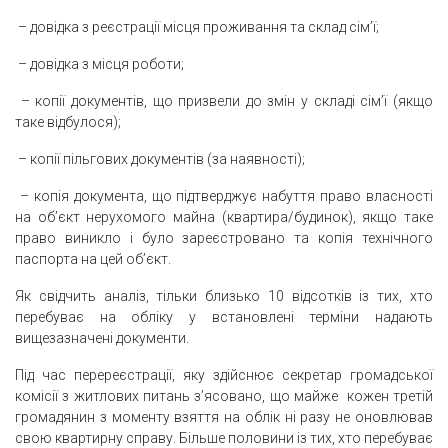
– довідка з реєстрації місця проживання та склад сім’ї;
– довідка з місця роботи;
– копії документів, що призвели до змін у складі сім’ї (якщо
таке відбулося);
– копії пільгових документів (за наявності);
– копія документа, що підтверджує набуття право власності
на об’єкт нерухомого майна (квартира/будинок), якщо таке
право виникло і було зареєстровано та копія технічного
паспорта на цей об’єкт.
Як свідчить аналіз, тільки близько 10 відсотків із тих, хто
перебуває на обліку у встановлені терміни надають
вищезазначені документи.
Під час перереєстрації, яку здійснює секретар громадської
комісії з житлових питань з’ясовано, що майже кожен третій
громадянин з моменту взяття на облік ні разу не оновлював
свою квартирну справу. Більше половини із тих, хто перебуває