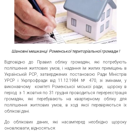
Шановні мешканці
Роменської територіальної громади
!
Відповідно до Правил обліку громадян, які потребують
поліпшення житлових умов, і надання їм жилих приміщень в
Українській РСР, затверджених постановою Ради Міністрів
УРСР і Укрпрофради від 11.12.1984 № 470, зі змінами, у
виконавчому комітеті Роменської міської ради, щороку в
період з 1 жовтня по 31 грудня проводиться перереєстрація
громадян, які перебувають на квартирному обліку для
поліпшення житлових умов, в ході якої перевіряються їх
облікові дані.
До облікових даних, які насамперед необхідно щороку
оновлювати, відносяться: