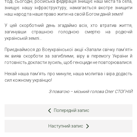
тоді, сьогодні, російська федерація знищує наші міста та села,
знищує нашу інфраструктуру, намагається вкотре знищити
наш народ та наше право жити на своїй Богом даній землі!
У цей скорботний день згадаймо всіх, хто втратив життя,
загинувши страшною голодною смертю на родючій
українській землі…
Приєднаймося до Всеукраїнської акції «Запали свічку пам’яті»
як вияв скорботи за загиблими, віру в перемогу України й
готовність докласти зусиль, щоб геноциди не повторювалися.
Нехай наша пам’ять про минуле, наша молитва і віра додасть
сил кожному українцю!
З повагою – міський голова Олег СТОГНІЙ
Попередній запис
Наступний запис