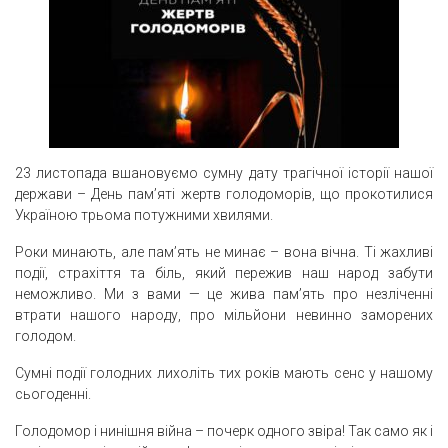
23 листопада вшановуємо сумну дату трагічної історії нашої
держави – День пам’яті жертв голодоморів, що прокотилися
Україною трьома потужними хвилями.
Роки минають, але пам’ять не минає – вона вічна. Ті жахливі
події, страхіття та біль, який пережив наш народ забути
неможливо. Ми з вами — це жива пам’ять про незліченні
втрати нашого народу, про мільйони невинно заморених
голодом.
Сумні події голодних лихоліть тих років мають сенс у нашому
сьогоденні.
Голодомор і нинішня війна – почерк одного звіра! Так само як і