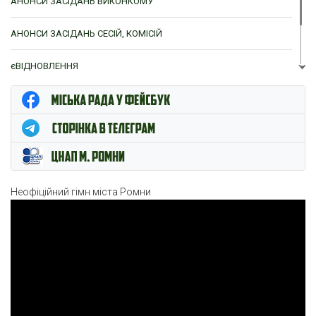
АНОНСИ ЗАСІДАНЬ ВИКОНКОМУ
АНОНСИ ЗАСІДАНЬ СЕСІЙ, КОМІСІЙ
єВІДНОВЛЕННЯ
ЦНАП м. Ромни
Неофіційний гімн міста Ромни
Відеопрогравач