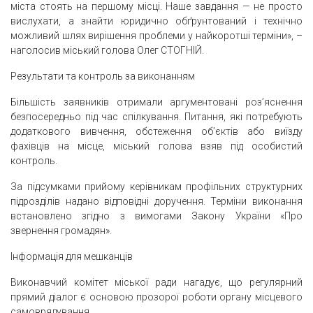
міста стоять на першому місці. Наше завдання — не просто
вислухати, а знайти юридично обґрунтований і технічно
можливий шлях вирішення проблеми у найкоротші терміни», –
наголосив міський голова Олег СТОГНІЙ.
Результати та контроль за виконанням
Більшість заявників отримали аргументовані роз’яснення
безпосередньо під час спілкування. Питання, які потребують
додаткового вивчення, обстеження об’єктів або виїзду
фахівців на місце, міський голова взяв під особистий
контроль.
За підсумками прийому керівникам профільних структурних
підрозділів надано відповідні доручення. Терміни виконання
встановлено згідно з вимогами Закону України «Про
звернення громадян».
Інформація для мешканців
Виконавчий комітет міської ради нагадує, що регулярний
прямий діалог є основою прозорої роботи органу місцевого
самоврядування.