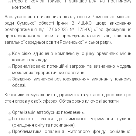
Робота комісії триває і залишається на постійному
контролі.
Заслухано звіт начальника відділу освіти Роменської міської
ради Сумської області Ірини ІВНИЦЬКОЇ щодо виконання
розпорядження від 17.06.2025 № 175-ОД «Про формування
прогнозованої загрози та проведення ідентифікації закладів
загальної середньої освіти Роменської міської ради».
Комісією здійснено комплексну оцінку вразливих місць
кожного закладу.
Проаналізовано потенційні загрози та визначено модель
можливих терористичних посягань.
Завдання, визначені розпорядженням, виконані у повному
обсязі.
Керівники комунальних підприємств та установ доповіли про
стан справ у своїх сферах. Обговорено ключові аспекти:
Організація автобусних перевезень.
Готовність техніки до зимового утримання вулиць
(очищення снігу та посипання).
Проблематика опалення житлового фонду, соціальної