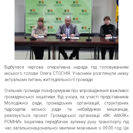
Відбулася чергова оперативна нарада під головуванням
міського голови Олега СТОГНІЯ. Учасники розглянули низку
актуальних питань життєдіяльності громади.
Очільник громади поінформував про впровадження важливої
громадянської ініціативи. Від учора, за участі представників
Молодіжної ради, громадських організацій, структурних
підрозділів міської ради та небайдужих мешканців,
реалізується проєкт Громадської організації «ФК «МАЯК»
РОМНИ». Ініціатива передбачає зупинку руху транспорту під
час загальнонаціональної хвилини мовчання о 09:00 год. Ця