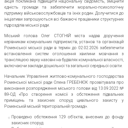
акція покликана підвищити національну свідомість, зміцнити
єдність громади та забезпечити морально-психологічну
підтримку військовослужбовців та їхніх родин. Долучитися до
ініціативи запрошуються всі бажаючі працівники структурних
підрозділів міської ради.
Міський голова Олег СТОГНІЙ міста надав доручення
керівникам комунальних підприємств, установ та організацій
Роменської міської ради в термін до 02.02.2026 забезпечити
встановлення систем оголошення хвилини мовчання з
трансляцією звуку назовні на будівлях комунальної власності,
включаючи заклади дошкільної та загальної середньої освіти.
Начальник Управління житлово-комунального господарства
Роменської міської ради Олена ГРЕБЕНЮК прозвітувала про
виконання розпорядження міського голови від 13.09.2022 №
89-ОД «Про створення комісії з обстеження підвальних
приміщень та захисних споруд цивільного захисту у
Роменській міській територіальній громаді».
Проведено обстеження 129 об’єктів, внесених до фонду
захисних споруд.