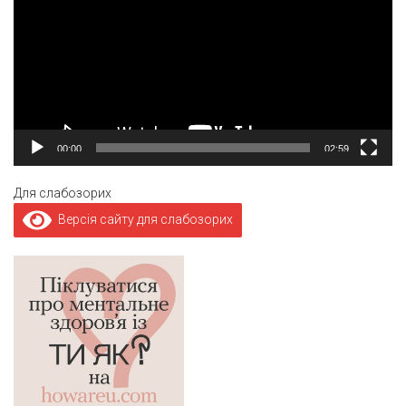
00:00
02:59
Для слабозорих
Версія сайту для слабозорих