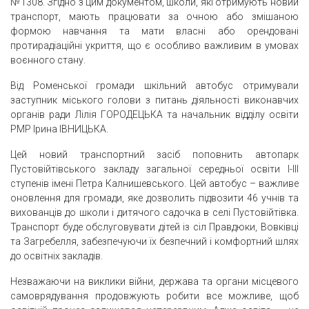
№1308. Згідно з цим документом, школи, які отримують новий
транспорт, мають працювати за очною або змішаною
формою навчання та мати власні або орендовані
протирадіаційні укриття, що є особливо важливим в умовах
воєнного стану.
Від Роменської громади шкільний автобус отримували
заступник міського голови з питань діяльності виконавчих
органів ради Лілія ГОРОДЕЦЬКА та начальник відділу освіти
РМР Ірина ІВНИЦЬКА.
Цей новий транспортний засіб поповнить автопарк
Пустовійтівського закладу загальної середньої освіти І-ІІІ
ступенів імені Петра Калнишевського. Цей автобус – важливе
оновлення для громади, яке дозволить підвозити 46 учнів та
вихованців до школи і дитячого садочка в селі Пустовійтівка.
Транспорт буде обслуговувати дітей із сіл Правдюки, Вовківці
та Загребелля, забезпечуючи їх безпечний і комфортний шлях
до освітніх закладів.
Незважаючи на виклики війни, держава та органи місцевого
самоврядування продовжують робити все можливе, щоб