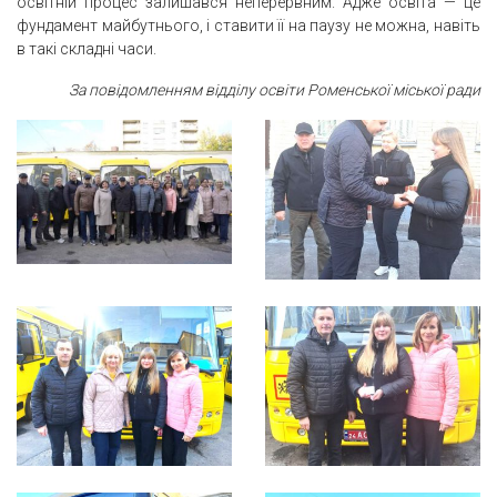
освітній процес залишався неперервним. Адже освіта — це
фундамент майбутнього, і ставити її на паузу не можна, навіть
в такі складні часи.
За повідомленням відділу освіти Роменської міської ради