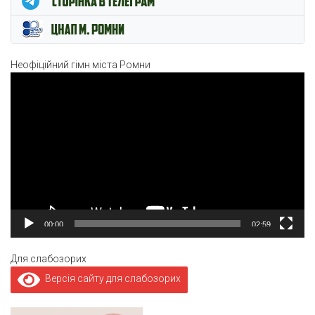
Неофіційний гімн міста Ромни
Відеопрогравач
00:00
02:59
Для слабозорих
Версія сайту для слабозорих