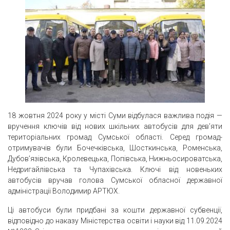
18 жовтня 2024 року у місті Суми відбулася важлива подія —
вручення ключів від нових шкільних автобусів для дев’яти
територіальних громад Сумської області. Серед громад-
отримувачів були Бочечківська, Шосткинська, Роменська,
Дубов’язівська, Кролевецька, Попівська, Нижньосироватська,
Недригайлівська та Чупахівська. Ключі від новеньких
автобусів вручав голова Сумської обласної державної
адміністрації Володимир АРТЮХ.
Ці автобуси були придбані за кошти державної субвенції,
відповідно до наказу Міністерства освіти і науки від 11.09.2024